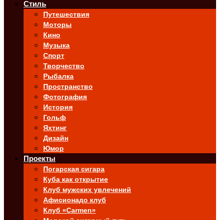
Стиль
Путешествия
Моторы
Кино
Музыка
Спорт
Творчество
Рыбалка
Пространство
Фотография
История
Гольф
Яхтинг
Дизайн
Юмор
Проекты
Погарская сигара
Куба как открытие
Клуб мужских увлечений
Афисионадо клуб
Клуб «Carmen»