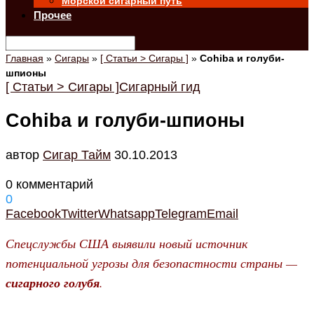
Морской сигарный путь
Прочее
Главная
»
Сигары
»
[ Статьи > Сигары ]
»
Cohiba и голуби-
шпионы
[ Статьи > Сигары ]
Сигарный гид
Cohiba и голуби-шпионы
автор
Cигар Тайм
30.10.2013
0 комментарий
0
Facebook
Twitter
Whatsapp
Telegram
Email
Спецслужбы США выявили новый источник
потенциальной угрозы для безопастности страны —
сигарного голубя
.