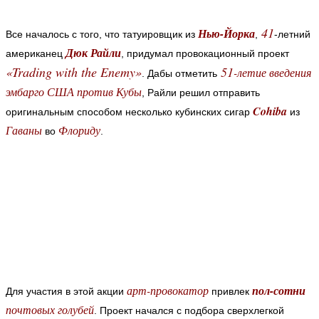
41
Нью-Йорка
Все началось с того, что татуировщик из
,
-летний
Дюк Райли
американец
, придумал провокационный проект
«Trading with the Enemy»
51
-летие введения
.
Дабы отметить
эмбарго США против Кубы
, Райли решил отправить
Cohiba
оригинальным способом несколько кубинских сигар
из
Гаваны
Флориду
во
.
а
рт-провокатор
пол-сотни
Для участия в этой акции
привлек
почтовых голубей
.
Проект начался с подбора сверхлегкой