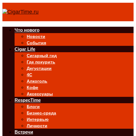
Что нового
Новости
События
Cigar Life
Сигарный гид
Где покурить
Дегустации
4C
Алкоголь
Кофе
Аксессуары
RespecTime
Блоги
Бизнес-среда
Интервью
Личности
Встречи