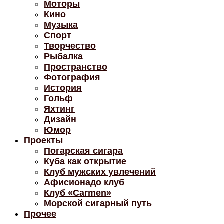
Моторы
Кино
Музыка
Спорт
Творчество
Рыбалка
Пространство
Фотография
История
Гольф
Яхтинг
Дизайн
Юмор
Проекты
Погарская сигара
Куба как открытие
Клуб мужских увлечений
Афисионадо клуб
Клуб «Carmen»
Морской сигарный путь
Прочее