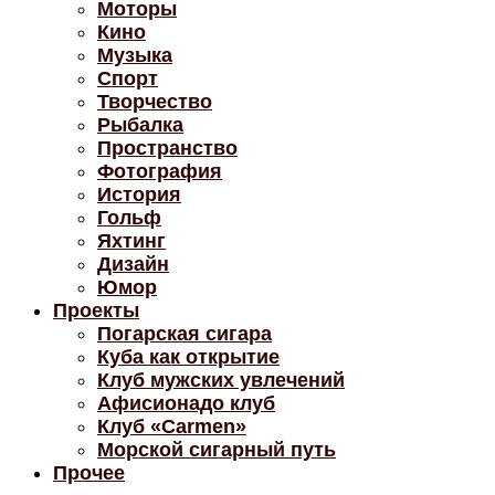
Моторы
Кино
Музыка
Спорт
Творчество
Рыбалка
Пространство
Фотография
История
Гольф
Яхтинг
Дизайн
Юмор
Проекты
Погарская сигара
Куба как открытие
Клуб мужских увлечений
Афисионадо клуб
Клуб «Carmen»
Морской сигарный путь
Прочее