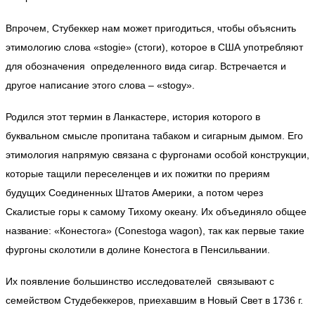
Впрочем, Стубеккер нам может пригодиться, чтобы объяснить
этимологию слова «stogie» (стоги), которое в США употребляют
для обозначения определенного вида сигар. Встречается и
другое написание этого слова – «stogy».
Родился этот термин в Ланкастере, история которого в
буквальном смысле пропитана табаком и сигарным дымом. Его
этимология напрямую связана с фургонами особой конструкции,
которые тащили переселенцев и их пожитки по прериям
будущих Соединенных Штатов Америки, а потом через
Скалистые горы к самому Тихому океану. Их объединяло общее
название: «Конестога» (Conestoga wagon), так как первые такие
фургоны сколотили в долине Конестога в Пенсильвании.
Их появление большинство исследователей связывают с
семейством Студебеккеров, приехавшим в Новый Свет в 1736 г.