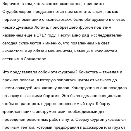
Впрочем, в том, что касается «конестог», приоритет
Студебеккеров представляется нам сомнительным, так как
первое упоминание о «конестогах», было обнаружено в счетах
некого Джеймса Логана, приобретшего фургон под этим
названием еще в 1717 году. Неслучайно ряд исследователей
сегодня склоняются к мнению, что появлением на свет
«конестог» мир обязан меннонитам, немецким колонистам,
осевшим в Ланкастере.
Что представляли собой эти фургоны? Конестога – тяжелая и
прочная повозка, в которую запрягали цугом от четырех до
шести лошадей или дюжину волов. Конструктивно она походила
на лодку с высокими бортами. Это было сделано специально,
чтобы не растерять в дороге перевозимый груз. К борту
крепился ящик с инструментами, необходимыми для
проведения ремонтных работ в пути. Сверху фургон укрывался
прочным тентом, который предохранял пассажиров или груз от