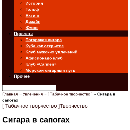
История
Гольф
Яхтинг
Дизайн
Юмор
Проекты
Погарская сигара
Куба как открытие
Клуб мужских увлечений
Афисионадо клуб
Клуб «Carmen»
Морской сигарный путь
Прочее
Главная
»
Увлечения
»
[ Табачное творчество ]
»
Сигара в
сапогах
[ Табачное творчество ]
Творчество
Сигара в сапогах