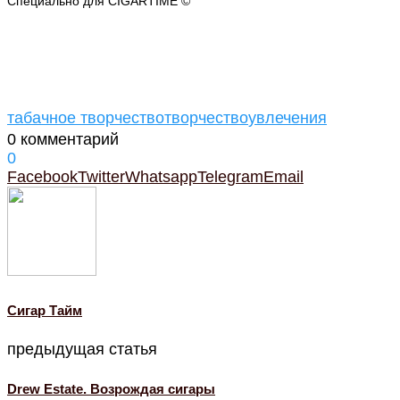
Специально для CIGARTIME ©
табачное творчество
творчество
увлечения
0 комментарий
0
Facebook
Twitter
Whatsapp
Telegram
Email
Cигар Тайм
предыдущая статья
Drew Estate. Возрождая сигары