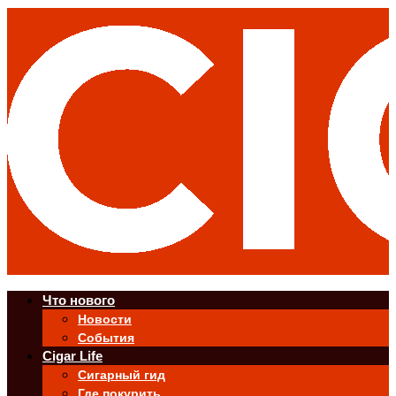
Что нового
Новости
События
Cigar Life
Сигарный гид
Где покурить