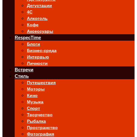
Дегустации
4C
Алкоголь
Кофе
Аксессуары
RespecTime
Блоги
Бизнес-среда
Интервью
Личности
Встречи
Стиль
Путешествия
Моторы
Кино
Музыка
Спорт
Творчество
Рыбалка
Пространство
Фотография