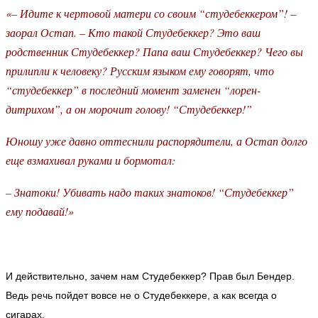
«– Идите к чертовой матери со своим “студебеккером”! –
заорал Остап. – Кто такой Студебеккер? Это ваш
родственник Студебеккер? Папа ваш Студебеккер? Чего вы
прилипли к человеку? Русским языком ему говорят, что
“студебеккер” в последний момент заменен “лорен-
дитрихом”, а он морочит голову! “Студебеккер!”
Юношу уже давно оттеснили распорядители, а Остап долго
еще взмахивал руками и бормотал:
– Знатоки! Убивать надо таких знатоков! “Студебеккер”
ему подавай!»
И действительно, зачем нам Студебеккер? Прав был Бендер.
Ведь речь пойдет вовсе не о Студебеккере, а как всегда о
сигарах.