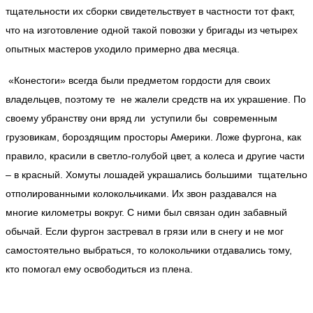
тщательности их сборки свидетельствует в частности тот факт,
что на изготовление одной такой повозки у бригады из четырех
опытных мастеров уходило примерно два месяца.
«Конестоги» всегда были предметом гордости для своих
владельцев, поэтому те не жалели средств на их украшение. По
своему убранству они вряд ли уступили бы современным
грузовикам, бороздящим просторы Америки. Ложе фургона, как
правило, красили в светло-голубой цвет, а колеса и другие части
– в красный. Хомуты лошадей украшались большими тщательно
отполированными колокольчиками. Их звон раздавался на
многие километры вокруг. С ними был связан один забавный
обычай. Если фургон застревал в грязи или в снегу и не мог
самостоятельно выбраться, то колокольчики отдавались тому,
кто помогал ему освободиться из плена.