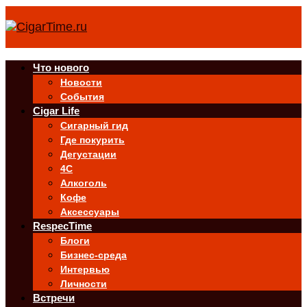
Что нового
Новости
События
Cigar Life
Сигарный гид
Где покурить
Дегустации
4C
Алкоголь
Кофе
Аксессуары
RespecTime
Блоги
Бизнес-среда
Интервью
Личности
Встречи