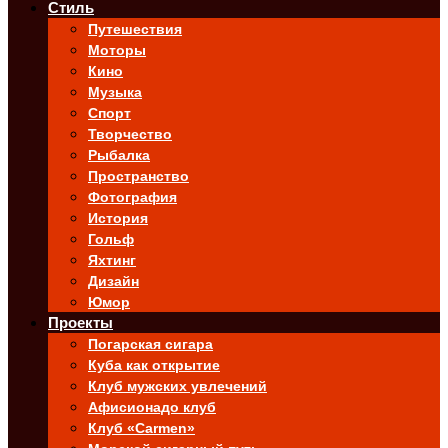
Стиль
Путешествия
Моторы
Кино
Музыка
Спорт
Творчество
Рыбалка
Пространство
Фотография
История
Гольф
Яхтинг
Дизайн
Юмор
Проекты
Погарская сигара
Куба как открытие
Клуб мужских увлечений
Афисионадо клуб
Клуб «Carmen»