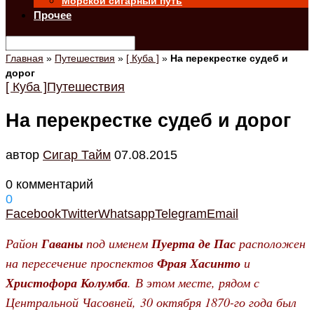
Морской сигарный путь
Прочее
Главная
»
Путешествия
»
[ Куба ]
»
На перекрестке судеб и
дорог
[ Куба ]
Путешествия
На перекрестке судеб и дорог
автор
Cигар Тайм
07.08.2015
0 комментарий
0
Facebook
Twitter
Whatsapp
Telegram
Email
Район
Гаваны
под именем
Пуерта де Пас
расположен
на пересечение проспектов
Фрая Хасинто
и
Христофора Колумба
. В этом месте, рядом с
Центральной Часовней, 30 октября 1870-го года был