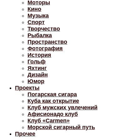
Моторы
Кино
Музыка
Спорт
Творчество
Рыбалка
Пространство
Фотография
История
Гольф
Яхтинг
Дизайн
Юмор
Проекты
Погарская сигара
Куба как открытие
Клуб мужских увлечений
Афисионадо клуб
Клуб «Carmen»
Морской сигарный путь
Прочее