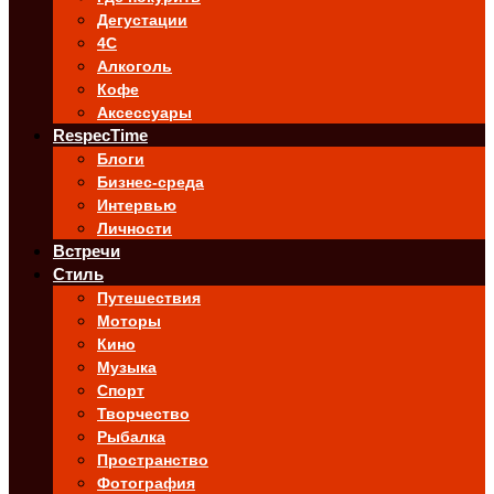
Дегустации
4C
Алкоголь
Кофе
Аксессуары
RespecTime
Блоги
Бизнес-среда
Интервью
Личности
Встречи
Стиль
Путешествия
Моторы
Кино
Музыка
Спорт
Творчество
Рыбалка
Пространство
Фотография