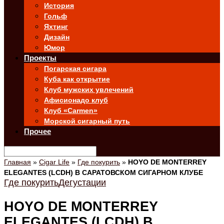
История
Гольф
Яхтинг
Дизайн
Юмор
Проекты
Погарская сигара
Куба как открытие
Клуб мужских увлечений
Афисионадо клуб
Клуб «Carmen»
Морской сигарный путь
Прочее
Главная
»
Cigar Life
»
Где покурить
»
HOYO DE MONTERREY
ELEGANTES (LCDH) В САРАТОВСКОМ СИГАРНОМ КЛУБЕ
Где покурить
Дегустации
HOYO DE MONTERREY
ELEGANTES (LCDH) В