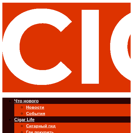
Что нового
Новости
События
Cigar Life
Сигарный гид
Где покурить