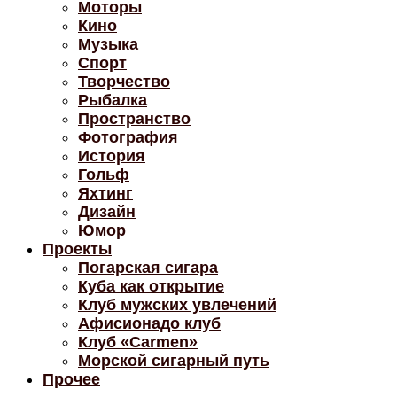
Моторы
Кино
Музыка
Спорт
Творчество
Рыбалка
Пространство
Фотография
История
Гольф
Яхтинг
Дизайн
Юмор
Проекты
Погарская сигара
Куба как открытие
Клуб мужских увлечений
Афисионадо клуб
Клуб «Carmen»
Морской сигарный путь
Прочее