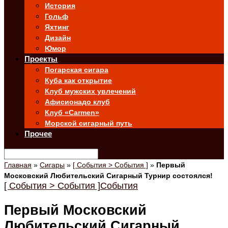
История
Гольф
Яхтинг
Дизайн
Юмор
Проекты
Погарская сигара
Куба как открытие
Клуб мужских увлечений
Афисионадо клуб
Клуб «Carmen»
Морской сигарный путь
Прочее
Главная
»
Сигары
»
[ События > События ]
»
Первый
Московский Любительский Сигарный Турнир состоялся!
[ События > События ]
События
Первый Московский
Любительский Сигарный