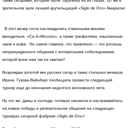
также сигарами, которые были скручены на их глазах, тут же в
зрительном зале лучшей крутильщицей «Siglo de Oro» Амарилис
.
В этот вечер гости наслаждались отменными винами
винодельни «Ca d»Abruzzo», а также трюфелями, изысканным
чаем и кофе. Но самое главное, что привлекло — это роскошь
непринужденного общения с интересными собеседниками,
которой всем нам так не хватает!
Возрождая золотой век русских сигар и таких стильных вечеров,
Ирина Гузова-Вайнберг пообещала провести следующий
турнир еще до окончания недолгого московского лета.
Ну что же, дамы и господа, готовьте смокинги и настраивайтесь
на новые победы и увлекательное общение на следующих
турнирах сигарной фабрики «Siglo de Oro»!