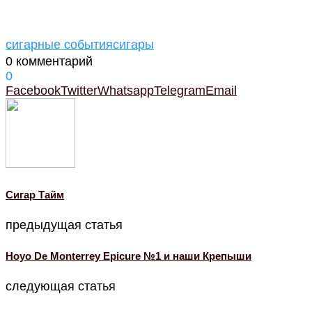
сигарные события
сигары
0 комментарий
0
Facebook
Twitter
Whatsapp
Telegram
Email
Cигар Тайм
предыдущая статья
Hoyo De Monterrey Epicure №1 и наши Крепыши
следующая статья