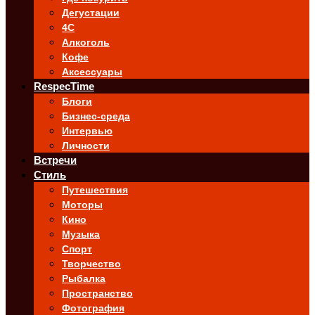
Дегустации
4C
Алкоголь
Кофе
Аксессуары
RespecTime
Блоги
Бизнес-среда
Интервью
Личности
Встречи
Стиль
Путешествия
Моторы
Кино
Музыка
Спорт
Творчество
Рыбалка
Пространство
Фотография