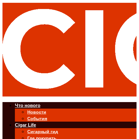
Что нового
Новости
События
Cigar Life
Сигарный гид
Где покурить