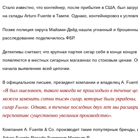
Стало известно, что контейнер, после прибытия в США, был загру
на склады Arturo Fuente в Тампе. Однако, контейнеровоз к услов
Позже полиция округа Майами-Дейд нашла угнанный и брошенный 
расследованию подключилось ФБР.
Детективы считают, что крупная партия сигар себя в конце концо
появляются в местных сигарных магазинах по стоковым ценам. О
начала выявлению всей цепочки.
В официальном письме, президент компании и владелец A. Fuent
«Я был ошеломлен, такого никогда не происходило в течение це
можем заменить сотни тысяч сигар, которые были украдены, 
сигар Fuente. Однако, в течение последних двух лет мы расшири
перспективе существенно увеличим производство».
Компания A. Fuente & Co. производит такие популярные бренды, к
Arturo Fuente Rosado Sungrown Magnum R.