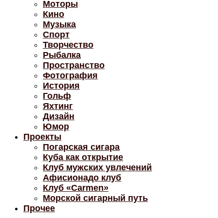
Моторы
Кино
Музыка
Спорт
Творчество
Рыбалка
Пространство
Фотография
История
Гольф
Яхтинг
Дизайн
Юмор
Проекты
Погарская сигара
Куба как открытие
Клуб мужских увлечений
Афисионадо клуб
Клуб «Carmen»
Морской сигарный путь
Прочее