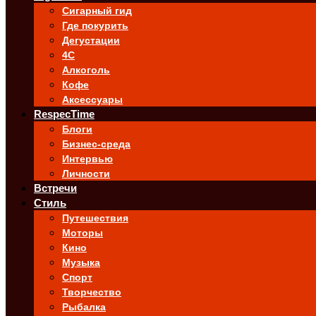
Сигарный гид
Где покурить
Дегустации
4C
Алкоголь
Кофе
Аксессуары
RespecTime
Блоги
Бизнес-среда
Интервью
Личности
Встречи
Стиль
Путешествия
Моторы
Кино
Музыка
Спорт
Творчество
Рыбалка