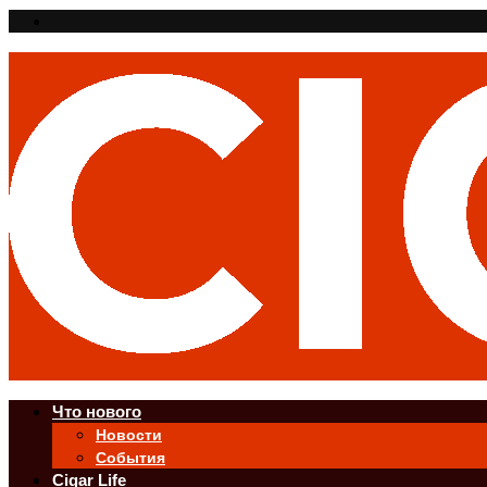
Что нового
Новости
События
Cigar Life