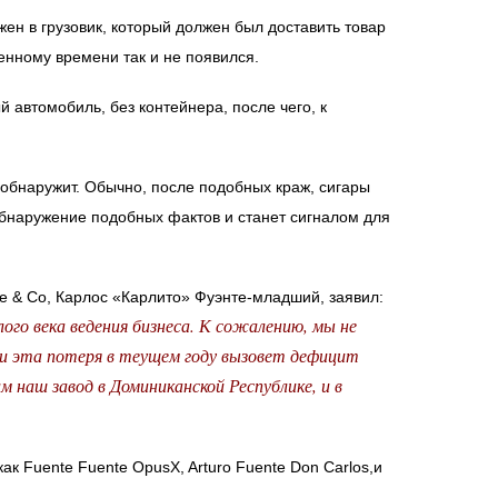
жен в грузовик, который должен был доставить товар
ленному времени так и не появился.
автомобиль, без контейнера, после чего, к
в обнаружит. Обычно, после подобных краж, сигары
бнаружение подобных фактов и станет сигналом для
e & Co, Карлос «Карлито» Фуэнте-младший, заявил:
лого века ведения бизнеса. К сожалению, мы не
и эта потеря в теущем году вызовет дефицит
м наш завод в Доминиканской Республике, и в
ак Fuente Fuente OpusX, Arturo Fuente Don Carlos,и