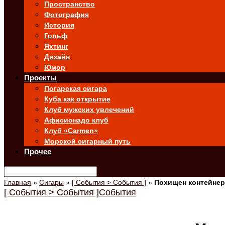
Пространство
Фотография
История
Гольф
Яхтинг
Дизайн
Юмор
Проекты
Погарская сигара
Куба как открытие
Клуб мужских увлечений
Афисионадо клуб
Клуб «Carmen»
Морской сигарный путь
Прочее
Главная
»
Сигары
»
[ События > События ]
»
Похищен контейнер 
[ События > События ]
События