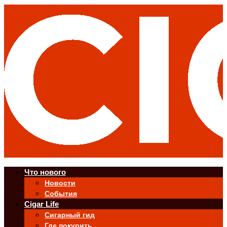
Что нового
Новости
События
Cigar Life
Сигарный гид
Где покурить