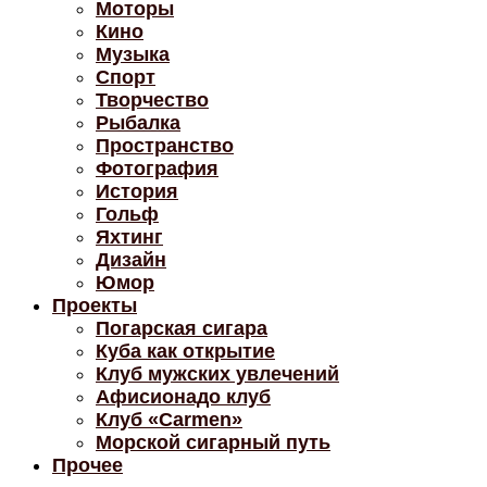
Моторы
Кино
Музыка
Спорт
Творчество
Рыбалка
Пространство
Фотография
История
Гольф
Яхтинг
Дизайн
Юмор
Проекты
Погарская сигара
Куба как открытие
Клуб мужских увлечений
Афисионадо клуб
Клуб «Carmen»
Морской сигарный путь
Прочее