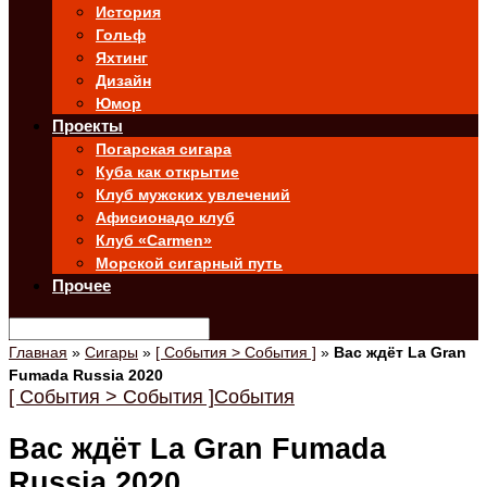
История
Гольф
Яхтинг
Дизайн
Юмор
Проекты
Погарская сигара
Куба как открытие
Клуб мужских увлечений
Афисионадо клуб
Клуб «Carmen»
Морской сигарный путь
Прочее
Главная
»
Сигары
»
[ События > События ]
»
Вас ждёт La Gran
Fumada Russia 2020
[ События > События ]
События
Вас ждёт La Gran Fumada
Russia 2020