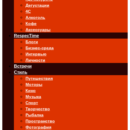
Дегустации
4C
Алкоголь
Кофе
Аксессуары
RespecTime
Блоги
Бизнес-среда
Интервью
Личности
Встречи
Стиль
Путешествия
Моторы
Кино
Музыка
Спорт
Творчество
Рыбалка
Пространство
Фотография