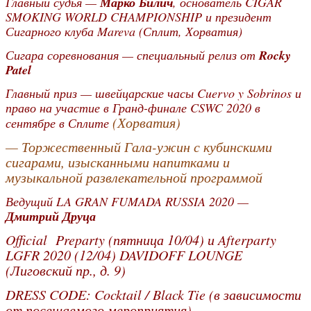
Главный судья —
Марко Билич
, основатель CIGAR
SMOKING WORLD CHAMPIONSHIP и президент
Сигарного клуба Mareva (Сплит, Хорватия)
Сигара соревнования — специальный релиз от
Rocky
Patel
Главный приз — швейцарские часы Cuervo y Sobrinos и
право на участие в Гранд-финале CSWC 2020 в
(Хорватия)
сентябре в Сплите
— Торжественный Гала-ужин с кубинскими
сигарами, изысканными напитками и
музыкальной развлекательной программой
Ведущий LA GRAN FUMADA RUSSIA 2020 —
Дмитрий Друца
Official Preparty (пятница 10/04) и Afterparty
LGFR 2020 (12/04) DAVIDOFF LOUNGE
(Лиговский пр., д. 9)
DRESS CODE: Cocktail / Black Tie (в зависимости
от посещаемого мероприятия)