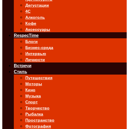
Дегустации
4C
Алкоголь
Кофе
Аксессуары
RespecTime
Блоги
Бизнес-среда
Интервью
Личности
Встречи
Стиль
Путешествия
Моторы
Кино
Музыка
Спорт
Творчество
Рыбалка
Пространство
Фотография