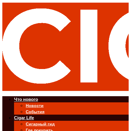
Что нового
Новости
События
Cigar Life
Сигарный гид
Где покурить