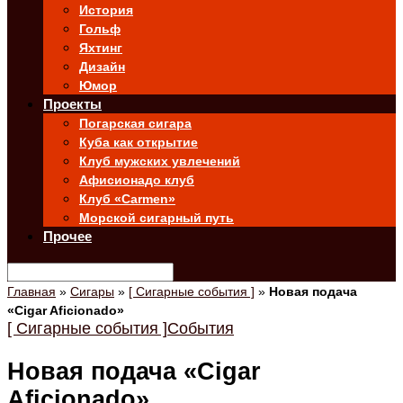
История
Гольф
Яхтинг
Дизайн
Юмор
Проекты
Погарская сигара
Куба как открытие
Клуб мужских увлечений
Афисионадо клуб
Клуб «Carmen»
Морской сигарный путь
Прочее
Главная
»
Сигары
»
[ Сигарные события ]
»
Новая подача
«Cigar Aficionado»
[ Сигарные события ]
События
Новая подача «Cigar
Aficionado»