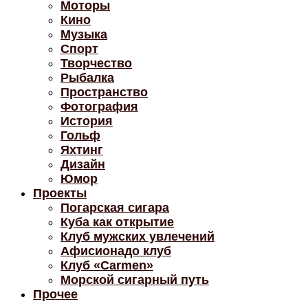
Моторы
Кино
Музыка
Спорт
Творчество
Рыбалка
Пространство
Фотография
История
Гольф
Яхтинг
Дизайн
Юмор
Проекты
Погарская сигара
Куба как открытие
Клуб мужских увлечений
Афисионадо клуб
Клуб «Carmen»
Морской сигарный путь
Прочее