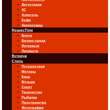
Дегустации
4C
Алкоголь
Кофе
Аксессуары
RespecTime
Блоги
Бизнес-среда
Интервью
Личности
Встречи
Стиль
Путешествия
Моторы
Кино
Музыка
Спорт
Творчество
Рыбалка
Пространство
Фотография