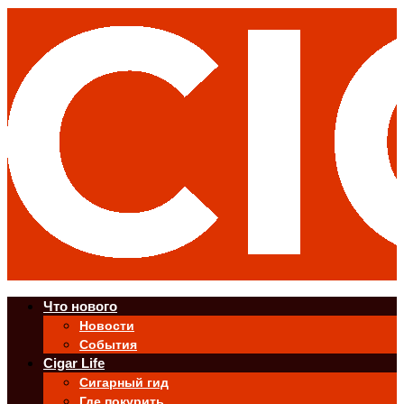
Что нового
Новости
События
Cigar Life
Сигарный гид
Где покурить