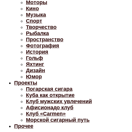
Моторы
Кино
Музыка
Спорт
Творчество
Рыбалка
Пространство
Фотография
История
Гольф
Яхтинг
Дизайн
Юмор
Проекты
Погарская сигара
Куба как открытие
Клуб мужских увлечений
Афисионадо клуб
Клуб «Carmen»
Морской сигарный путь
Прочее