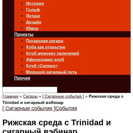
История
Гольф
Яхтинг
Дизайн
Юмор
Проекты
Погарская сигара
Куба как открытие
Клуб мужских увлечений
Афисионадо клуб
Клуб «Carmen»
Морской сигарный путь
Прочее
Главная
»
Сигары
»
[ Сигарные события ]
»
Рижская среда с
Trinidad и сигарный вэбинар
[ Сигарные события ]
События
Рижская среда с Trinidad и
сигарный вэбинар