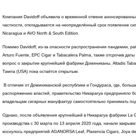
Компания Davidoff объявила о временной отмене анонсированны
частности, откладывается на неопределённый срок появление си
Nicaragua и AVO North & South Edition.
Помимо Davidoff, из-за опасности распространения пандемии, р
Arturo Fuente, EPC Cigar и Tabacalera Palma, также отсрочив даты
вопрос о закрытии крупнейшей фабрики Доминиканы, Altadis Tabac
Тампа (USA) пока остаётся открытым.
В отличие от Доминиканской республики и Гондураса, где, боль
распоряжению властей, правительство Никарагуа предприняло бо
владельцам сигарных мануфактур самостоятельно принимать по
Однако, после объявления крупнейшей в Никарагуа фабрики La Gr
производства с 30 марта по 13 апреля 2020 года, начали закрыва
коснулось предприятий AGANORSA Leaf, Plasencia Cigars, Joya de