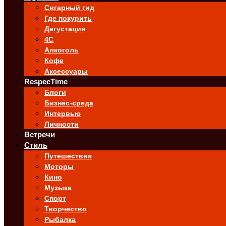
Сигарный гид
Где покурить
Дегустации
4C
Алкоголь
Кофе
Аксессуары
RespecTime
Блоги
Бизнес-среда
Интервью
Личности
Встречи
Стиль
Путешествия
Моторы
Кино
Музыка
Спорт
Творчество
Рыбалка