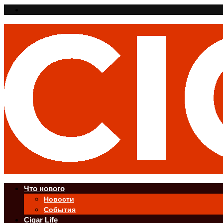
Что нового
Новости
События
Cigar Life