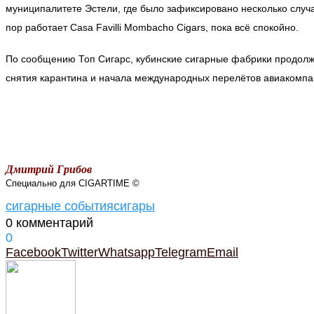
муниципалитете Эстели, где было зафиксировано несколько случа
пор работает Casa Favilli Mombacho Cigars, пока всё спокойно.
По сообщению Топ Сигарс, кубинские сигарные фабрики продолж
снятия карантина и начала международных перелётов авиакомпа
Дмитрий Грибов
Специально для CIGARTIME ©
сигарные события
сигары
0 комментарий
0
Facebook
Twitter
Whatsapp
Telegram
Email