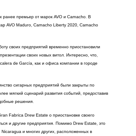
х ранее премьер от марок AVO и Camacho. В
гар AVO Maduro, Camacho Liberty 2020, Camacho
аботу своих предприятий временно приостановили
 презентации своих новых витол. Интересно, что,
alera de García, как и офиса компании в городе
шинство сигарных предприятий были закрыты по
лее мягкий сценарий развития событий, предоставив
добные решения.
an Fabrica Drew Estate о приостановке своего
ться и другие предприятия. Помимо Drew Estate, это
 Nicaragua и многих других, расположенных в