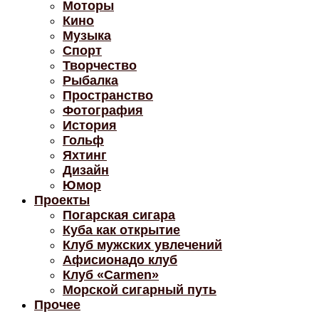
Моторы
Кино
Музыка
Спорт
Творчество
Рыбалка
Пространство
Фотография
История
Гольф
Яхтинг
Дизайн
Юмор
Проекты
Погарская сигара
Куба как открытие
Клуб мужских увлечений
Афисионадо клуб
Клуб «Carmen»
Морской сигарный путь
Прочее