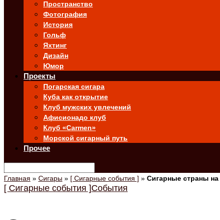
Пространство
Фотография
История
Гольф
Яхтинг
Дизайн
Юмор
Проекты
Погарская сигара
Куба как открытие
Клуб мужских увлечений
Афисионадо клуб
Клуб «Carmen»
Морской сигарный путь
Прочее
Главная
»
Сигары
»
[ Сигарные события ]
»
Сигарные страны на
[ Сигарные события ]
События