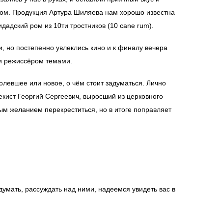
гом. Продукция Артура Шиляева нам хорошо известна
дадский ром из 10ти тростников (10 cane rum).
, но постепенно увлеклись кино и к финалу вечера
и режиссёром темами.
олевшее или новое, о чём стоит задуматься. Лично
екист Георгий Сергеевич, выросший из церковного
ным желанием перекреститься, но в итоге поправляет
умать, рассуждать над ними, надеемся увидеть вас в