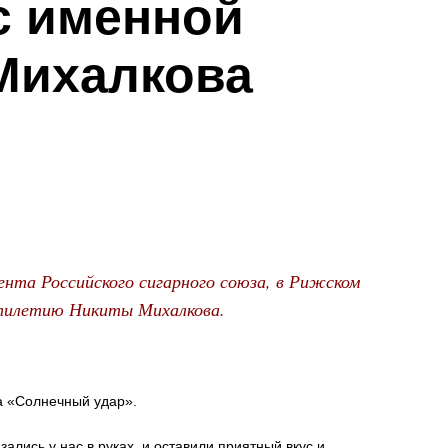
с именной
Михалкова
ента Российского сигарного союза, в Рижском
 тилетию Никиты Михалкова.
а «Солнечный удар».
ались у нас в руках, и оставили приятный вкус и