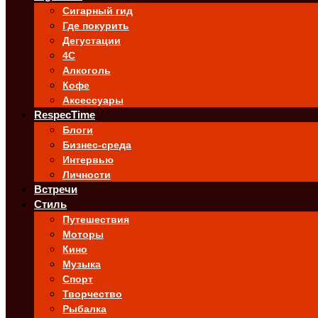
Сигарный гид
Где покурить
Дегустации
4C
Алкоголь
Кофе
Аксессуары
RespecTime
Блоги
Бизнес-среда
Интервью
Личности
Встречи
Стиль
Путешествия
Моторы
Кино
Музыка
Спорт
Творчество
Рыбалка