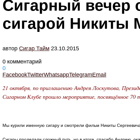
Сигарный вечер 
сигарой Никиты 
автор
Cигар Тайм
23.10.2015
0 комментарий
0
Facebook
Twitter
Whatsapp
Telegram
Email
21 октября, по приглашению Андрея Лоскутова, Презид
Сигарном Клубе прошло мероприятие, посвящённое 70
Мы курили именную сигару и смотрели фильм Никиты Сергеевич
Сигары проделали сложный путь, но в итоге, спасибо Андрею, оказ