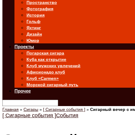
Пространство
Фотография
История
Гольф
Яхтинг
Дизайн
Юмор
Проекты
Погарская сигара
Куба как открытие
Клуб мужских увлечений
Афисионадо клуб
Клуб «Carmen»
Морской сигарный путь
Прочее
Главная
»
Сигары
»
[ Сигарные события ]
»
Сигарный вечер с и
[ Сигарные события ]
События