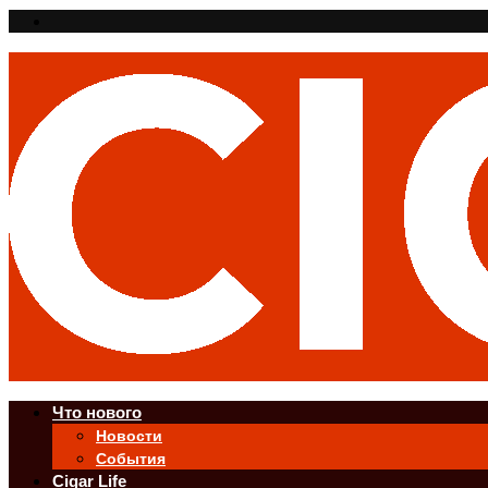
Что нового
Новости
События
Cigar Life