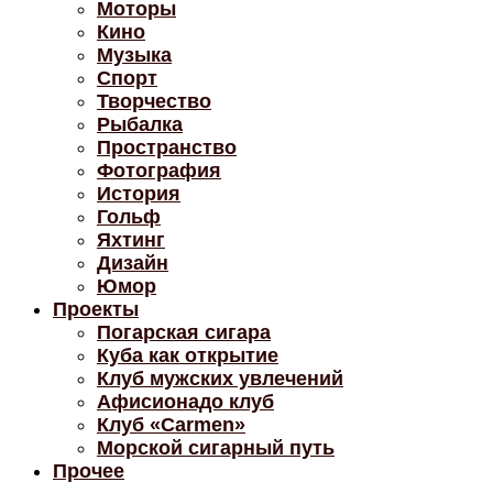
Моторы
Кино
Музыка
Спорт
Творчество
Рыбалка
Пространство
Фотография
История
Гольф
Яхтинг
Дизайн
Юмор
Проекты
Погарская сигара
Куба как открытие
Клуб мужских увлечений
Афисионадо клуб
Клуб «Carmen»
Морской сигарный путь
Прочее