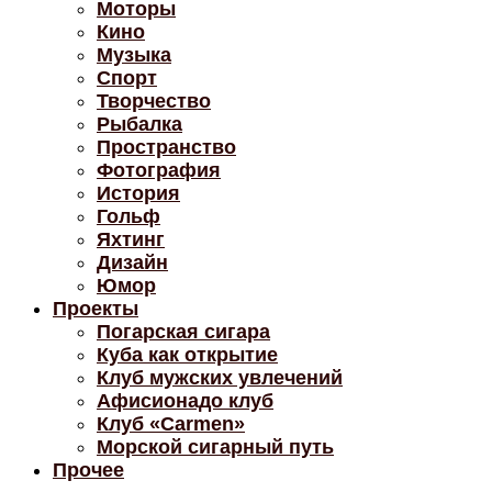
Моторы
Кино
Музыка
Спорт
Творчество
Рыбалка
Пространство
Фотография
История
Гольф
Яхтинг
Дизайн
Юмор
Проекты
Погарская сигара
Куба как открытие
Клуб мужских увлечений
Афисионадо клуб
Клуб «Carmen»
Морской сигарный путь
Прочее