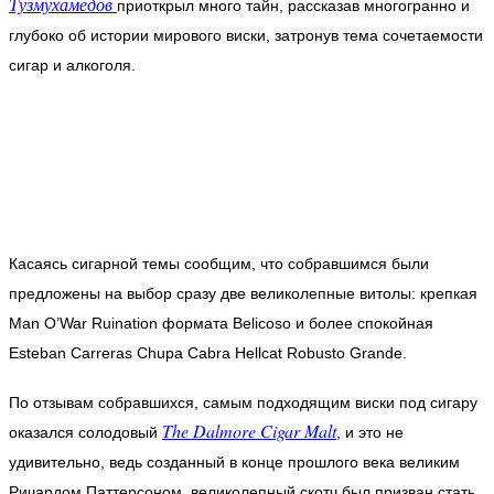
Тузмухамедов
приоткрыл много тайн, рассказав многогранно и
глубоко об истории мирового виски, затронув тема сочетаемости
сигар и алкоголя.
Касаясь сигарной темы сообщим, что собравшимся были
предложены на выбор сразу две великолепные витолы: крепкая
Man O’War Ruination формата Belicoso и более спокойная
Esteban Carreras Chupa Cabra Hellcat Robusto Grande.
По отзывам собравшихся, самым подходящим виски под сигару
The Dalmore Cigar Malt
оказался солодовый
, и это не
удивительно, ведь созданный в конце прошлого века великим
Ричардом Паттерсоном, великолепный скотч был призван стать