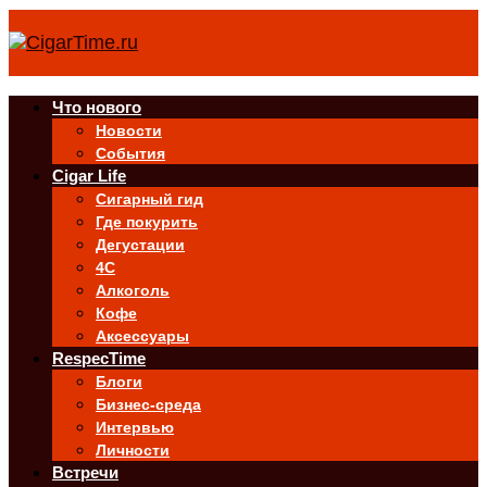
Что нового
Новости
События
Cigar Life
Сигарный гид
Где покурить
Дегустации
4C
Алкоголь
Кофе
Аксессуары
RespecTime
Блоги
Бизнес-среда
Интервью
Личности
Встречи