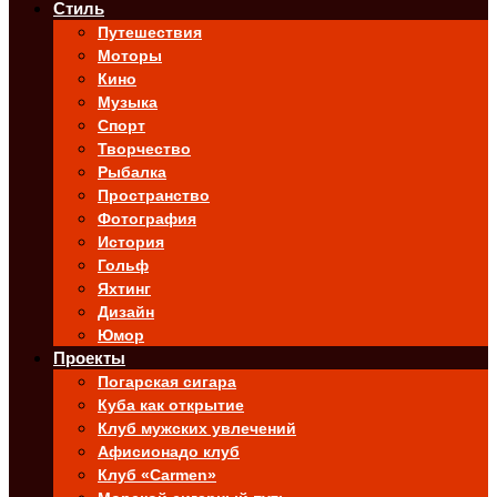
Стиль
Путешествия
Моторы
Кино
Музыка
Спорт
Творчество
Рыбалка
Пространство
Фотография
История
Гольф
Яхтинг
Дизайн
Юмор
Проекты
Погарская сигара
Куба как открытие
Клуб мужских увлечений
Афисионадо клуб
Клуб «Carmen»