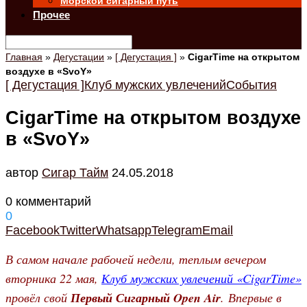
Морской сигарный путь
Прочее
Главная
»
Дегустации
»
[ Дегустация ]
»
CigarTime на открытом
воздухе в «SvoY»
[ Дегустация ]
Клуб мужских увлечений
События
CigarTime на открытом воздухе
в «SvoY»
автор
Cигар Тайм
24.05.2018
0 комментарий
0
Facebook
Twitter
Whatsapp
Telegram
Email
В самом начале рабочей недели, теплым вечером
вторника 22 мая,
Клуб мужских увлечений «CigarTime»
провёл свой
Первый Сигарный Open Air
. Впервые в