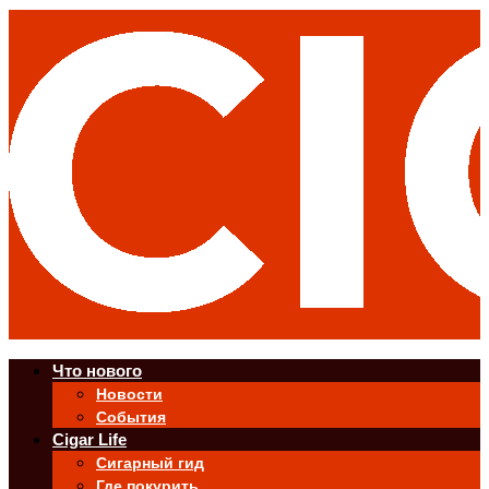
Что нового
Новости
События
Cigar Life
Сигарный гид
Где покурить