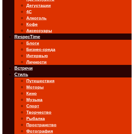
Дегустации
4C
Алкоголь
Кофе
Аксессуары
RespecTime
Блоги
Бизнес-среда
Интервью
Личности
Встречи
Стиль
Путешествия
Моторы
Кино
Музыка
Спорт
Творчество
Рыбалка
Пространство
Фотография