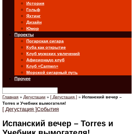
История
Гольф
Яхтинг
Дизайн
Юмор
Проекты
Погарская сигара
Куба как открытие
Клуб мужских увлечений
Афисионадо клуб
Клуб «Carmen»
Морской сигарный путь
Прочее
Главная
»
Дегустации
»
[ Дегустация ]
»
Испанский вечер –
Torres и Учебник вымогателя!
[ Дегустация ]
События
Испанский вечер – Torres и
Учебник вымогателя!