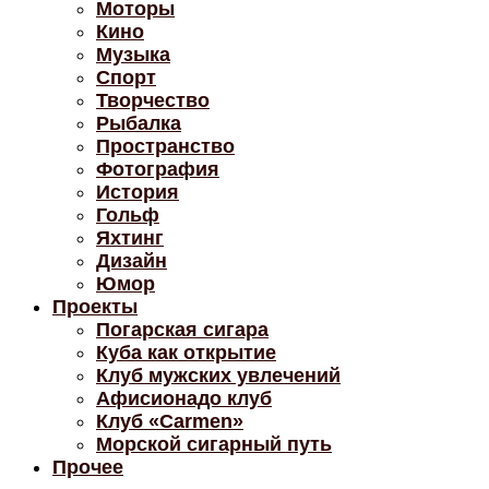
Моторы
Кино
Музыка
Спорт
Творчество
Рыбалка
Пространство
Фотография
История
Гольф
Яхтинг
Дизайн
Юмор
Проекты
Погарская сигара
Куба как открытие
Клуб мужских увлечений
Афисионадо клуб
Клуб «Carmen»
Морской сигарный путь
Прочее