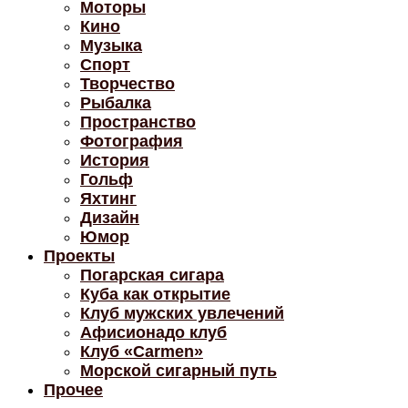
Моторы
Кино
Музыка
Спорт
Творчество
Рыбалка
Пространство
Фотография
История
Гольф
Яхтинг
Дизайн
Юмор
Проекты
Погарская сигара
Куба как открытие
Клуб мужских увлечений
Афисионадо клуб
Клуб «Carmen»
Морской сигарный путь
Прочее