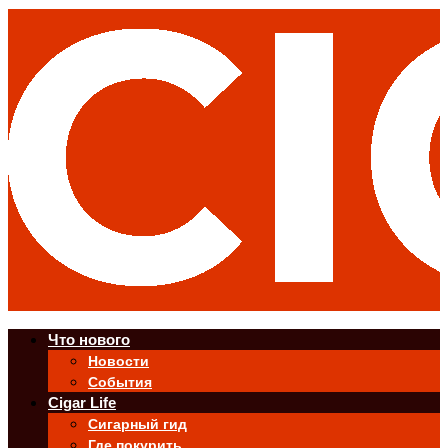
Что нового
Новости
События
Cigar Life
Сигарный гид
Где покурить