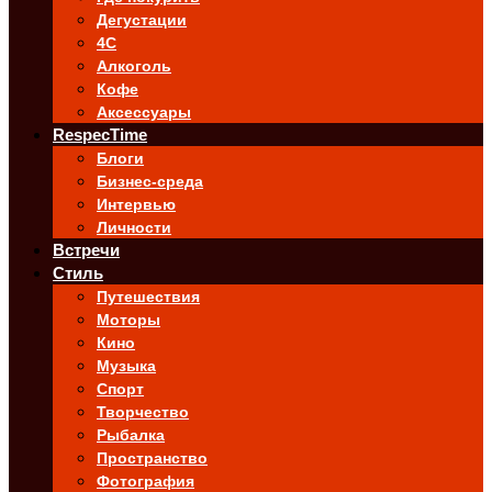
Дегустации
4C
Алкоголь
Кофе
Аксессуары
RespecTime
Блоги
Бизнес-среда
Интервью
Личности
Встречи
Стиль
Путешествия
Моторы
Кино
Музыка
Спорт
Творчество
Рыбалка
Пространство
Фотография