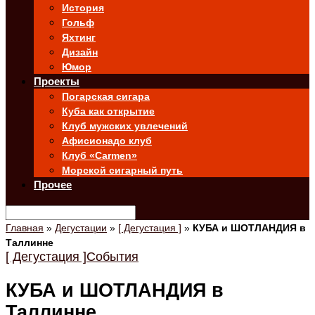
История
Гольф
Яхтинг
Дизайн
Юмор
Проекты
Погарская сигара
Куба как открытие
Клуб мужских увлечений
Афисионадо клуб
Клуб «Carmen»
Морской сигарный путь
Прочее
Главная
»
Дегустации
»
[ Дегустация ]
»
КУБА и ШОТЛАНДИЯ в
Таллинне
[ Дегустация ]
События
КУБА и ШОТЛАНДИЯ в
Таллинне