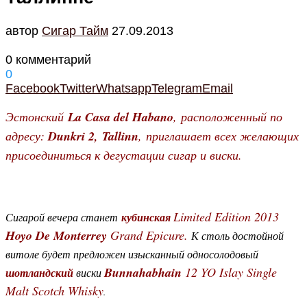
автор
Cигар Тайм
27.09.2013
0 комментарий
0
Facebook
Twitter
Whatsapp
Telegram
Email
Эстонский
La Casa del Habano
,
расположенный по
адресу:
Dunkri 2, Tallinn
, приглашает всех желающих
присоединиться к дегустации сигар и виски.
Limited Edition 2013
Сигарой вечера станет
кубинская
Hoyo De Monterrey
Grand Epicure.
К столь достойной
витоле будет предложен изысканный односолодовый
Bunnahabhain
12 YO Islay Single
шотландский
виски
Malt Scotch Whisky
.