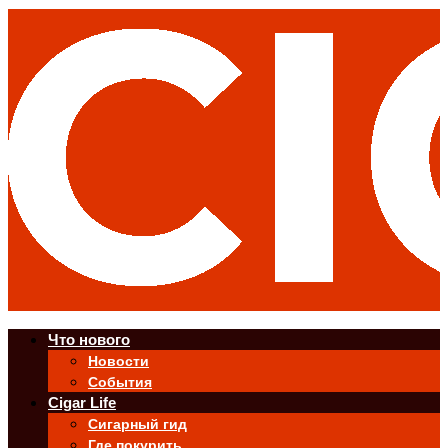
Что нового
Новости
События
Cigar Life
Сигарный гид
Где покурить