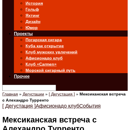
История
Гольф
Яхтинг
Дизайн
Юмор
Проекты
Погарская сигара
Куба как открытие
Клуб мужских увлечений
Афисионадо клуб
Клуб «Carmen»
Морской сигарный путь
Прочее
Главная
»
Дегустации
»
[ Дегустация ]
»
Мексиканская встреча
с Алехандро Турренто
[ Дегустация ]
Афисионадо клуб
События
Мексиканская встреча с
Алехандро Турренто