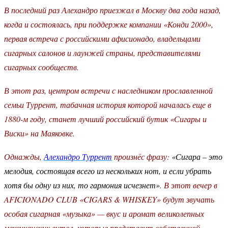
В последний раз Алехандро приезжал в Москву два года назад,
когда и состоялась, при поддержке компании «Конди 2000»,
первая встреча с российскими афисионадо, владельцами
сигарных салонов и лаунжей страны, представителями
сигарных сообществ.
В этот раз, центром встречи с наследником прославленной
семьи Туррент, табачная история которой началась еще в
1880-м году, станет лучший российский бутик «Сигары и
Виски» на Маяковке.
Однажды,
Алехандро Туррент
произнёс фразу:
«Сигара – это
мелодия, состоящая всего из нескольких нот, и если убрать
хотя бы одну из них, то гармония исчезнет»
. В этот вечер в
AFICIONADO CLUB «CIGARS & WHISKEY» будут звучать
особая сигарная «музыка» — вкус и аромат великолепных
мексиканских витол, которые представит собственной