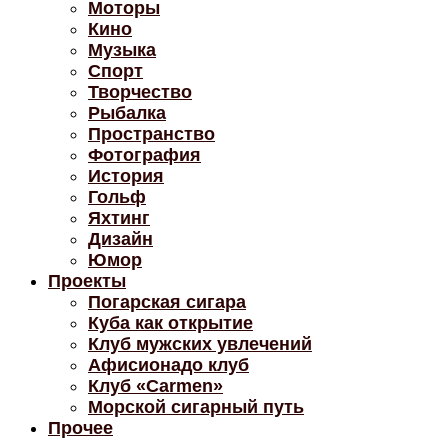
Моторы
Кино
Музыка
Спорт
Творчество
Рыбалка
Пространство
Фотография
История
Гольф
Яхтинг
Дизайн
Юмор
Проекты
Погарская сигара
Куба как открытие
Клуб мужских увлечений
Афисионадо клуб
Клуб «Carmen»
Морской сигарный путь
Прочее