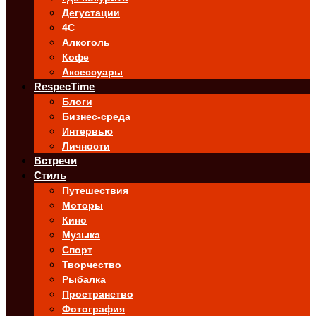
Дегустации
4C
Алкоголь
Кофе
Аксессуары
RespecTime
Блоги
Бизнес-среда
Интервью
Личности
Встречи
Стиль
Путешествия
Моторы
Кино
Музыка
Спорт
Творчество
Рыбалка
Пространство
Фотография