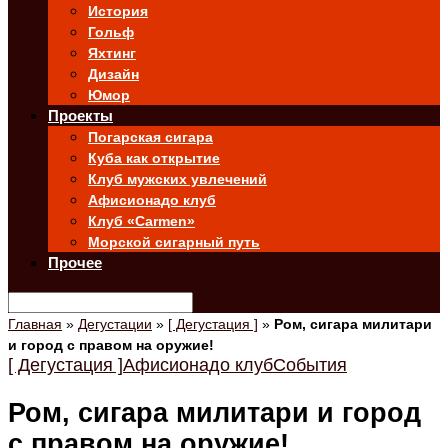
История
Гольф
Яхтинг
Дизайн
Юмор
Проекты
Погарская сигара
Куба как открытие
Клуб мужских увлечений
Афисионадо клуб
Клуб «Carmen»
Морской сигарный путь
Прочее
Главная
»
Дегустации
»
[ Дегустация ]
»
Ром, сигара милитари
и город с правом на оружие!
[ Дегустация ]
Афисионадо клуб
События
Ром, сигара милитари и город
с правом на оружие!