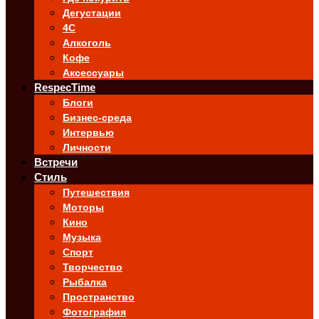
Дегустации
4C
Алкоголь
Кофе
Аксессуары
RespecTime
Блоги
Бизнес-среда
Интервью
Личности
Встречи
Стиль
Путешествия
Моторы
Кино
Музыка
Спорт
Творчество
Рыбалка
Пространство
Фотография