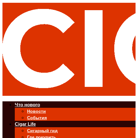
Что нового
Новости
События
Cigar Life
Сигарный гид
Где покурить