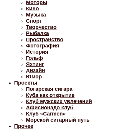
Моторы
Кино
Музыка
Спорт
Творчество
Рыбалка
Пространство
Фотография
История
Гольф
Яхтинг
Дизайн
Юмор
Проекты
Погарская сигара
Куба как открытие
Клуб мужских увлечений
Афисионадо клуб
Клуб «Carmen»
Морской сигарный путь
Прочее