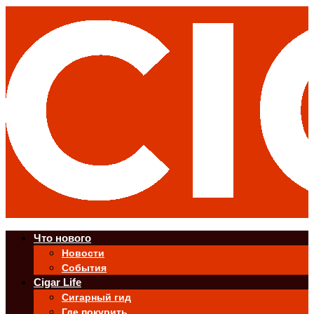
Что нового
Новости
События
Cigar Life
Сигарный гид
Где покурить