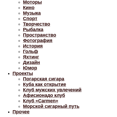
Моторы
Кино
Музыка
Спорт
Творчество
Рыбалка
Пространство
Фотография
История
Гольф
Яхтинг
Дизайн
Юмор
Проекты
Погарская сигара
Куба как открытие
Клуб мужских увлечений
Афисионадо клуб
Клуб «Carmen»
Морской сигарный путь
Прочее