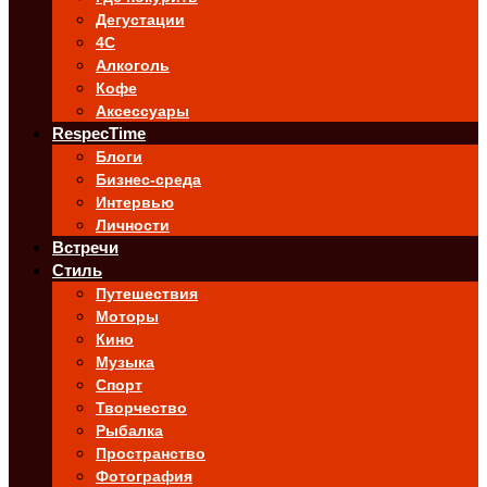
Дегустации
4C
Алкоголь
Кофе
Аксессуары
RespecTime
Блоги
Бизнес-среда
Интервью
Личности
Встречи
Стиль
Путешествия
Моторы
Кино
Музыка
Спорт
Творчество
Рыбалка
Пространство
Фотография