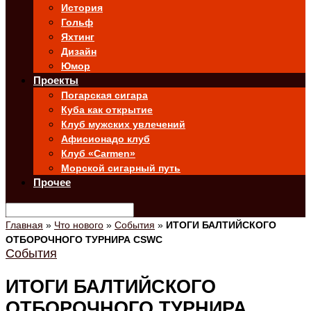
История
Гольф
Яхтинг
Дизайн
Юмор
Проекты
Погарская сигара
Куба как открытие
Клуб мужских увлечений
Афисионадо клуб
Клуб «Carmen»
Морской сигарный путь
Прочее
Главная
»
Что нового
»
События
»
ИТОГИ БАЛТИЙСКОГО
ОТБОРОЧНОГО ТУРНИРА CSWC
События
ИТОГИ БАЛТИЙСКОГО
ОТБОРОЧНОГО ТУРНИРА