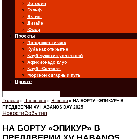
История
Гольф
Яхтинг
Дизайн
Юмор
Проекты
Погарская сигара
Куба как открытие
Клуб мужских увлечений
Афисионадо клуб
Клуб «Carmen»
Морской сигарный путь
Прочее
Главная
»
Что нового
»
Новости
»
НА БОРТУ «ЭПИКУР» В
ПРЕДДВЕРИИ XV HABANOS DAY 2025
Новости
События
НА БОРТУ «ЭПИКУР» В
ПРЕДДВЕРИИ XV HABANOS