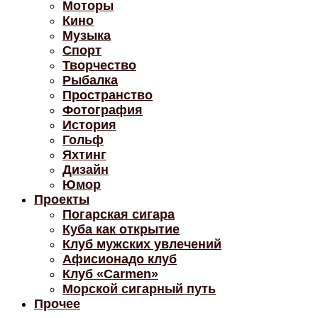
Моторы
Кино
Музыка
Спорт
Творчество
Рыбалка
Пространство
Фотография
История
Гольф
Яхтинг
Дизайн
Юмор
Проекты
Погарская сигара
Куба как открытие
Клуб мужских увлечений
Афисионадо клуб
Клуб «Carmen»
Морской сигарный путь
Прочее