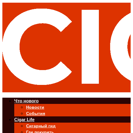
Что нового
Новости
События
Cigar Life
Сигарный гид
Где покурить