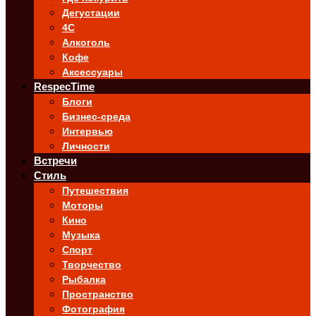
Дегустации
4C
Алкоголь
Кофе
Аксессуары
RespecTime
Блоги
Бизнес-среда
Интервью
Личности
Встречи
Стиль
Путешествия
Моторы
Кино
Музыка
Спорт
Творчество
Рыбалка
Пространство
Фотография