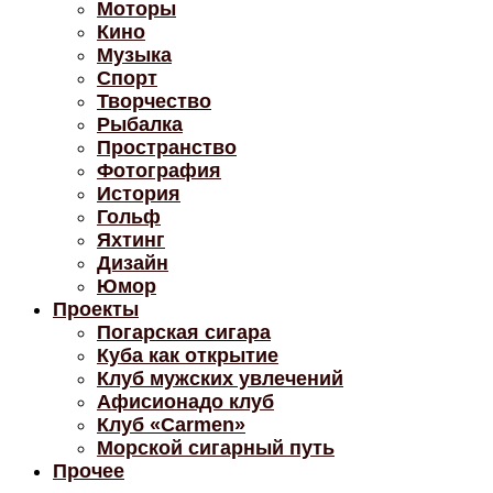
Моторы
Кино
Музыка
Спорт
Творчество
Рыбалка
Пространство
Фотография
История
Гольф
Яхтинг
Дизайн
Юмор
Проекты
Погарская сигара
Куба как открытие
Клуб мужских увлечений
Афисионадо клуб
Клуб «Carmen»
Морской сигарный путь
Прочее