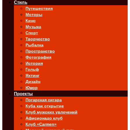
Стиль
Путешествия
Моторы
Кино
Музыка
Спорт
Творчество
Рыбалка
Пространство
Фотография
История
Гольф
Яхтинг
Дизайн
Юмор
Проекты
Погарская сигара
Куба как открытие
Клуб мужских увлечений
Афисионадо клуб
Клуб «Carmen»