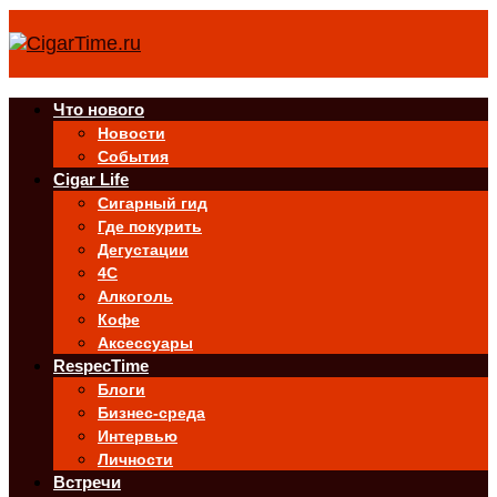
Что нового
Новости
События
Cigar Life
Сигарный гид
Где покурить
Дегустации
4C
Алкоголь
Кофе
Аксессуары
RespecTime
Блоги
Бизнес-среда
Интервью
Личности
Встречи