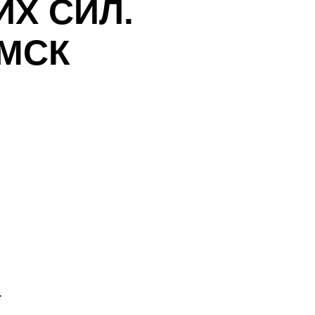
ИХ СИЛ.
 МСК
.