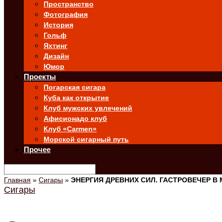
Пространство
Фотография
История
Гольф
Яхтинг
Дизайн
Юмор
Проекты
Погарская сигара
Куба как открытие
Клуб мужских увлечений
Афисионадо клуб
Клуб «Carmen»
Морской сигарный путь
Прочее
Главная
»
Сигары
»
ЭНЕРГИЯ ДРЕВНИХ СИЛ. ГАСТРОВЕЧЕР В 
Сигары