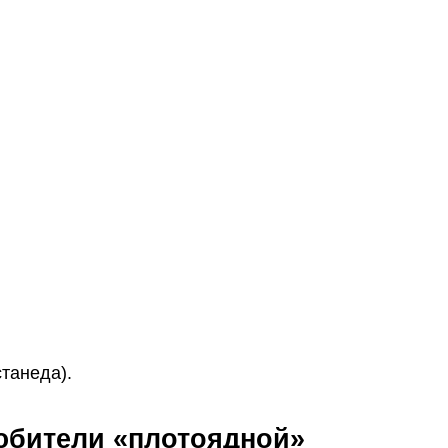
танеда).
любители «плотоядной»