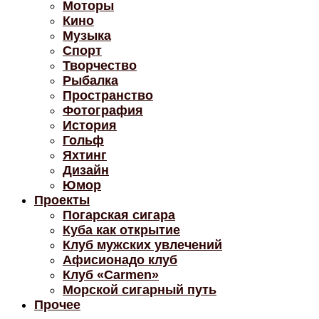
Моторы
Кино
Музыка
Спорт
Творчество
Рыбалка
Пространство
Фотография
История
Гольф
Яхтинг
Дизайн
Юмор
Проекты
Погарская сигара
Куба как открытие
Клуб мужских увлечений
Афисионадо клуб
Клуб «Carmen»
Морской сигарный путь
Прочее