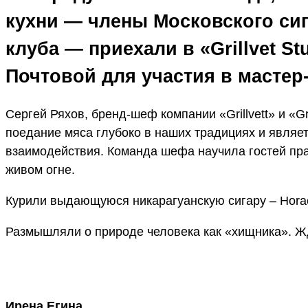
кухни — члены Московского сиг
клуба — приехали в «Grillvet S
Почтовой для участия в мастер
Сергей Ряхов, бренд-шеф компании «Grillvett» и «Gri
поедание мяса глубоко в наших традициях и являе
взаимодействия. Команда шефа научила гостей пра
живом огне.
Курили выдающуюся никарагуанскую сигару – Hora
Размышляли о природе человека как «хищника». Ж
Ирена Егина