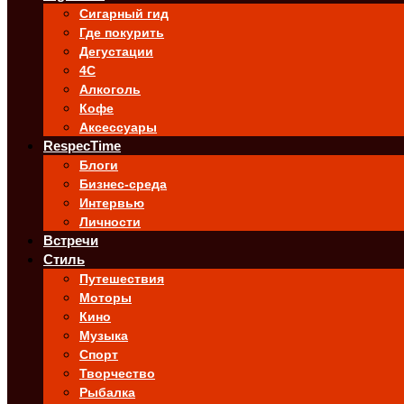
Сигарный гид
Где покурить
Дегустации
4C
Алкоголь
Кофе
Аксессуары
RespecTime
Блоги
Бизнес-среда
Интервью
Личности
Встречи
Стиль
Путешествия
Моторы
Кино
Музыка
Спорт
Творчество
Рыбалка