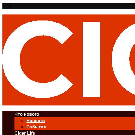
Что нового
Новости
События
Cigar Life