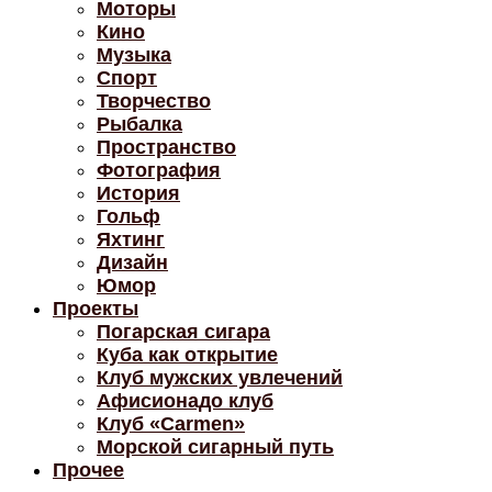
Моторы
Кино
Музыка
Спорт
Творчество
Рыбалка
Пространство
Фотография
История
Гольф
Яхтинг
Дизайн
Юмор
Проекты
Погарская сигара
Куба как открытие
Клуб мужских увлечений
Афисионадо клуб
Клуб «Carmen»
Морской сигарный путь
Прочее