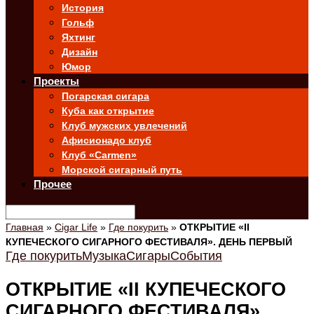
История
Гольф
Яхтинг
Дизайн
Юмор
Проекты
Погарская сигара
Куба как открытие
Клуб мужских увлечений
Афисионадо клуб
Клуб «Carmen»
Морской сигарный путь
Прочее
Главная
»
Cigar Life
»
Где покурить
»
ОТКРЫТИЕ «II
КУПЕЧЕСКОГО СИГАРНОГО ФЕСТИВАЛЯ». ДЕНЬ ПЕРВЫЙ
Где покурить
Музыка
Сигары
События
ОТКРЫТИЕ «II КУПЕЧЕСКОГО
СИГАРНОГО ФЕСТИВАЛЯ».