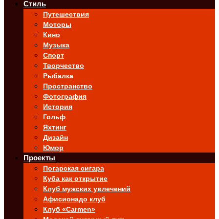
Стиль
Путешествия
Моторы
Кино
Музыка
Спорт
Творчество
Рыбалка
Пространство
Фотография
История
Гольф
Яхтинг
Дизайн
Юмор
Проекты
Погарская сигара
Куба как открытие
Клуб мужских увлечений
Афисионадо клуб
Клуб «Carmen»