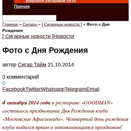
Морской сигарный путь
Прочее
Главная
»
Сигары
»
[ Сигарные новости ]
»
Фото с Дня
Рождения
[ Сигарные новости ]
Новости
Фото с Дня Рождения
автор
Cигар Тайм
21.10.2014
0 комментарий
0
Facebook
Twitter
Whatsapp
Telegram
Email
4
октября 2014 года
в ресторане «GOODMAN»
состоялось празднование Дня Рождения клуба
«Московские Афисионадо». Четвертый день рождения
клуба выдался ярким и запоминающимся праздником!