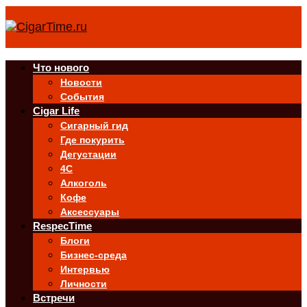
Что нового
Новости
События
Cigar Life
Сигарный гид
Где покурить
Дегустации
4C
Алкоголь
Кофе
Аксессуары
RespecTime
Блоги
Бизнес-среда
Интервью
Личности
Встречи