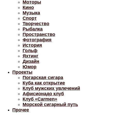
Моторы
Кино
Музыка
Спорт
Творчество
Рыбалка
Пространство
Фотография
История
Гольф
Яхтинг
Дизайн
Юмор
Проекты
Погарская сигара
Куба как открытие
Клуб мужских увлечений
Афисионадо клуб
Клуб «Carmen»
Морской сигарный путь
Прочее