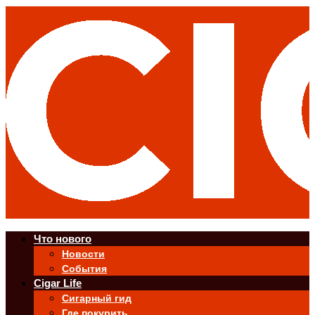
Что нового
Новости
События
Cigar Life
Сигарный гид
Где покурить