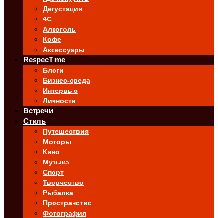
Дегустации
4C
Алкоголь
Кофе
Аксессуары
RespecTime
Блоги
Бизнес-среда
Интервью
Личности
Встречи
Стиль
Путешествия
Моторы
Кино
Музыка
Спорт
Творчество
Рыбалка
Пространство
Фотография