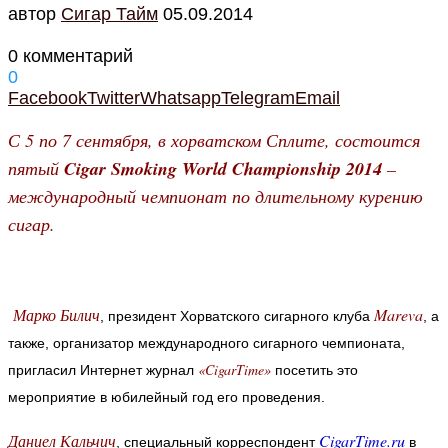
автор
Cигар Тайм
05.09.2014
0 комментарий
0
Facebook
Twitter
Whatsapp
Telegram
Email
С 5 по 7 сентября, в хорватском Сплите, состоится
пятый
Cigar Smoking World Championship 2014
–
международный чемпионат по длительному курению
сигар.
Марко Билич
Mareva
, президент Хорватского сигарного клуба
, а
также, организатор международного сигарного чемпионата,
«CigarTime»
пригласил Интернет журнал
посетить это
мероприятие в юбилейный год его проведения.
Даниел Кальчич
CigarTime.ru
, специальный корреспондент
в