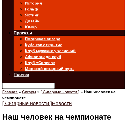
История
Гольф
Яхтинг
Дизайн
Юмор
Проекты
Погарская сигара
Куба как открытие
Клуб мужских увлечений
Афисионадо клуб
Клуб «Carmen»
Морской сигарный путь
Прочее
Главная
»
Сигары
»
[ Сигарные новости ]
»
Наш человек на
чемпионате
[ Сигарные новости ]
Новости
Наш человек на чемпионате