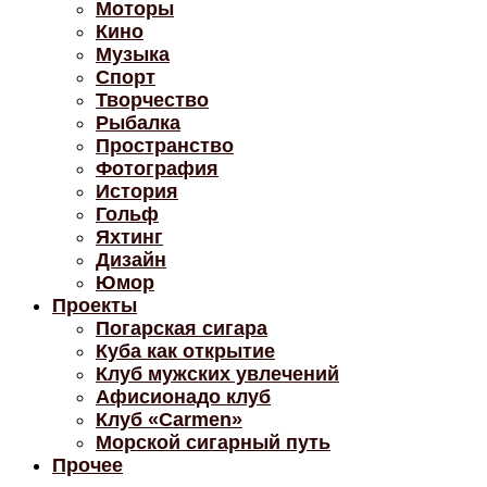
Моторы
Кино
Музыка
Спорт
Творчество
Рыбалка
Пространство
Фотография
История
Гольф
Яхтинг
Дизайн
Юмор
Проекты
Погарская сигара
Куба как открытие
Клуб мужских увлечений
Афисионадо клуб
Клуб «Carmen»
Морской сигарный путь
Прочее