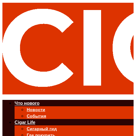
Что нового
Новости
События
Cigar Life
Сигарный гид
Где покурить