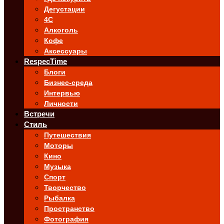
Дегустации
4C
Алкоголь
Кофе
Аксессуары
RespecTime
Блоги
Бизнес-среда
Интервью
Личности
Встречи
Стиль
Путешествия
Моторы
Кино
Музыка
Спорт
Творчество
Рыбалка
Пространство
Фотография