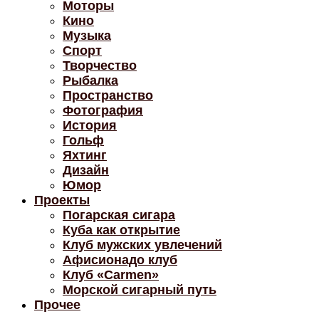
Моторы
Кино
Музыка
Спорт
Творчество
Рыбалка
Пространство
Фотография
История
Гольф
Яхтинг
Дизайн
Юмор
Проекты
Погарская сигара
Куба как открытие
Клуб мужских увлечений
Афисионадо клуб
Клуб «Carmen»
Морской сигарный путь
Прочее