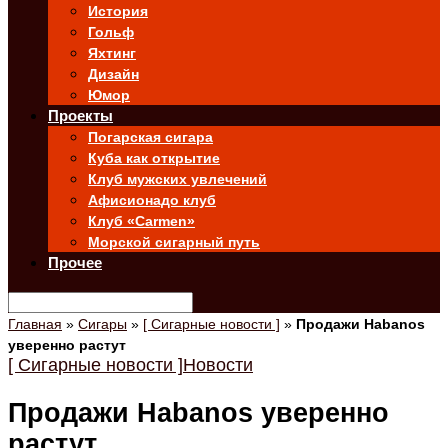
История
Гольф
Яхтинг
Дизайн
Юмор
Проекты
Погарская сигара
Куба как открытие
Клуб мужских увлечений
Афисионадо клуб
Клуб «Carmen»
Морской сигарный путь
Прочее
Главная
»
Сигары
»
[ Сигарные новости ]
»
Продажи Habanos
уверенно растут
[ Сигарные новости ]
Новости
Продажи Habanos уверенно
растут