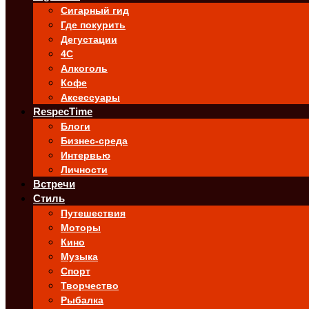
Сигарный гид
Где покурить
Дегустации
4C
Алкоголь
Кофе
Аксессуары
RespecTime
Блоги
Бизнес-среда
Интервью
Личности
Встречи
Стиль
Путешествия
Моторы
Кино
Музыка
Спорт
Творчество
Рыбалка