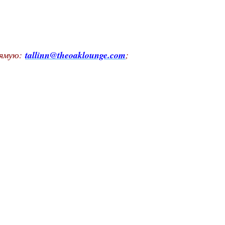
рямую:
tallinn@theoaklounge.com
;