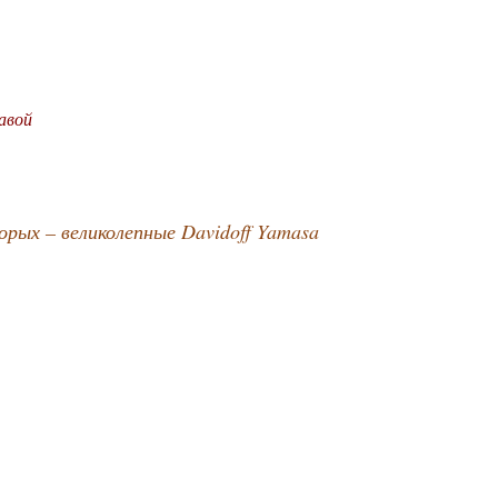
авой
рых – великолепные Davidoff Yamasa