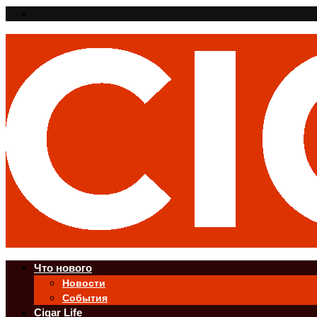
Что нового
Новости
События
Cigar Life