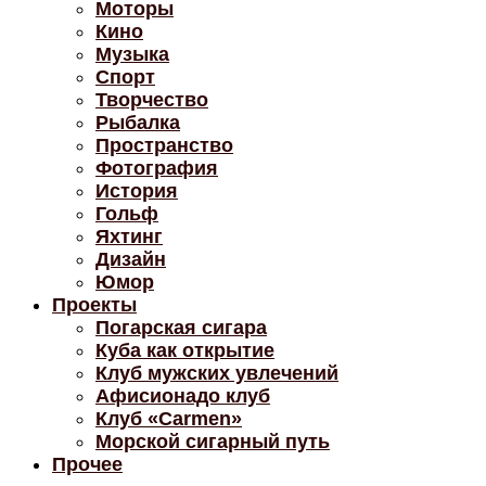
Моторы
Кино
Музыка
Спорт
Творчество
Рыбалка
Пространство
Фотография
История
Гольф
Яхтинг
Дизайн
Юмор
Проекты
Погарская сигара
Куба как открытие
Клуб мужских увлечений
Афисионадо клуб
Клуб «Carmen»
Морской сигарный путь
Прочее