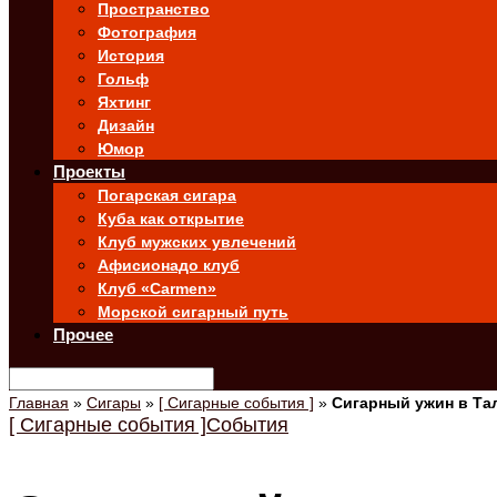
Пространство
Фотография
История
Гольф
Яхтинг
Дизайн
Юмор
Проекты
Погарская сигара
Куба как открытие
Клуб мужских увлечений
Афисионадо клуб
Клуб «Carmen»
Морской сигарный путь
Прочее
Главная
»
Сигары
»
[ Сигарные события ]
»
Сигарный ужин в Та
[ Сигарные события ]
События