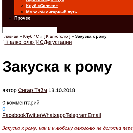
Клуб «Carmen»
Морской сигарный путь
Прочее
Главная
»
Клуб 4С
»
[ К алкоголю ]
»
Закуска к рому
[ К алкоголю ]
4C
Дегустации
Закуска к рому
автор
Cигар Тайм
18.10.2018
0 комментарий
0
Facebook
Twitter
Whatsapp
Telegram
Email
Закуска к рому, как и к любому алкоголю не должна пе