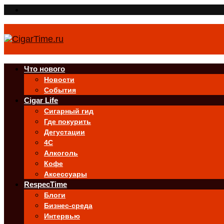
Что нового
Новости
События
Cigar Life
Сигарный гид
Где покурить
Дегустации
4C
Алкоголь
Кофе
Аксессуары
RespecTime
Блоги
Бизнес-среда
Интервью