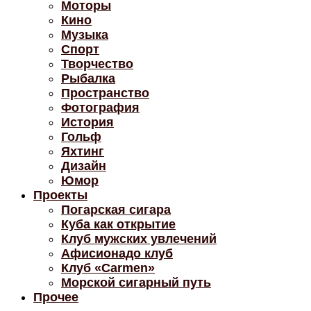
Моторы
Кино
Музыка
Спорт
Творчество
Рыбалка
Пространство
Фотография
История
Гольф
Яхтинг
Дизайн
Юмор
Проекты
Погарская сигара
Куба как открытие
Клуб мужских увлечений
Афисионадо клуб
Клуб «Carmen»
Морской сигарный путь
Прочее