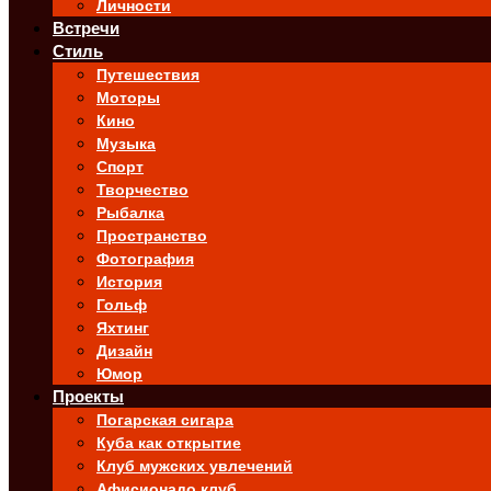
Личности
Встречи
Стиль
Путешествия
Моторы
Кино
Музыка
Спорт
Творчество
Рыбалка
Пространство
Фотография
История
Гольф
Яхтинг
Дизайн
Юмор
Проекты
Погарская сигара
Куба как открытие
Клуб мужских увлечений
Афисионадо клуб