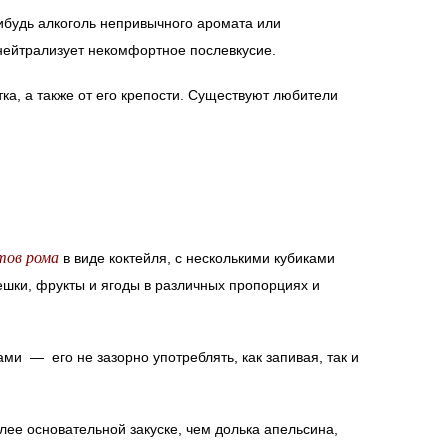
нибудь алкоголь непривычного аромата или
о нейтрализует некомфортное послевкусие.
тка, а также от его крепости. Существуют любители
тов рома
в виде коктейля, с несколькими кубиками
решки, фрукты и ягоды в различных пропорциях и
ми — его не зазорно употреблять, как запивая, так и
лее основательной закуске, чем долька апельсина,