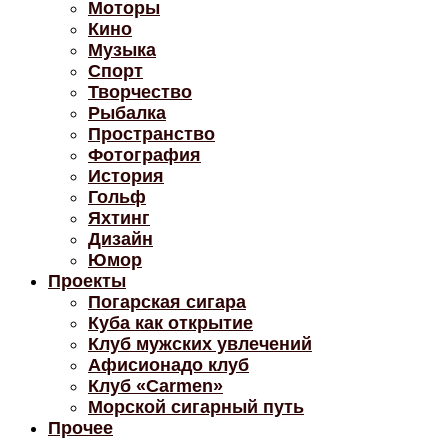
Моторы
Кино
Музыка
Спорт
Творчество
Рыбалка
Пространство
Фотография
История
Гольф
Яхтинг
Дизайн
Юмор
Проекты
Погарская сигара
Куба как открытие
Клуб мужских увлечений
Афисионадо клуб
Клуб «Carmen»
Морской сигарный путь
Прочее