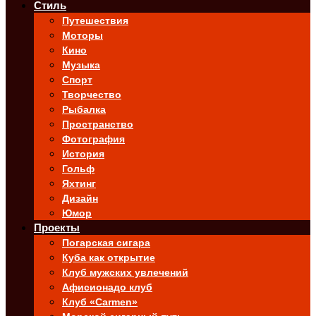
Стиль
Путешествия
Моторы
Кино
Музыка
Спорт
Творчество
Рыбалка
Пространство
Фотография
История
Гольф
Яхтинг
Дизайн
Юмор
Проекты
Погарская сигара
Куба как открытие
Клуб мужских увлечений
Афисионадо клуб
Клуб «Carmen»