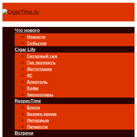
Что нового
Новости
События
Cigar Life
Сигарный гид
Где покурить
Дегустации
4C
Алкоголь
Кофе
Аксессуары
RespecTime
Блоги
Бизнес-среда
Интервью
Личности
Встречи