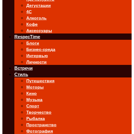
Дегустации
4C
Алкоголь
Кофе
Аксессуары
RespecTime
Блоги
Бизнес-среда
Интервью
Личности
Встречи
Стиль
Путешествия
Моторы
Кино
Музыка
Спорт
Творчество
Рыбалка
Пространство
Фотография