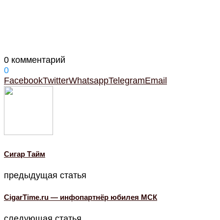
0 комментарий
0
Facebook
Twitter
Whatsapp
Telegram
Email
Cигар Тайм
предыдущая статья
CigarTime.ru — инфопартнёр юбилея МСК
следующая статья