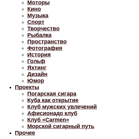
Моторы
Кино
Музыка
Спорт
Творчество
Рыбалка
Пространство
Фотография
История
Гольф
Яхтинг
Дизайн
Юмор
Проекты
Погарская сигара
Куба как открытие
Клуб мужских увлечений
Афисионадо клуб
Клуб «Carmen»
Морской сигарный путь
Прочее