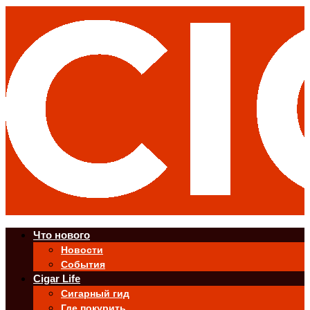
Что нового
Новости
События
Cigar Life
Сигарный гид
Где покурить