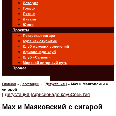
История
Гольф
Яхтинг
Дизайн
Юмор
Проекты
Погарская сигара
Куба как открытие
Клуб мужских увлечений
Афисионадо клуб
Клуб «Carmen»
Морской сигарный путь
Прочее
Главная
»
Дегустации
»
[ Дегустация ]
»
Max и Маяковский с
сигарой
[ Дегустация ]
Афисионадо клуб
События
Max и Маяковский с сигарой