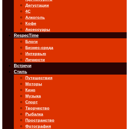
Дегустации
4C
Алкоголь
Кофе
Аксессуары
RespecTime
Блоги
Бизнес-среда
Интервью
Личности
Встречи
Стиль
Путешествия
Моторы
Кино
Музыка
Спорт
Творчество
Рыбалка
Пространство
Фотография