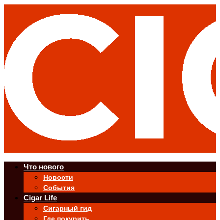
Что нового
Новости
События
Cigar Life
Сигарный гид
Где покурить