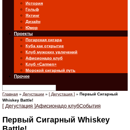
История
Гольф
Яхтинг
Дизайн
Юмор
Проекты
Погарская сигара
Куба как открытие
Клуб мужских увлечений
Афисионадо клуб
Клуб «Carmen»
Морской сигарный путь
Прочее
Главная
»
Дегустации
»
[ Дегустация ]
»
Первый Сигарный
Whiskey Battle!
[ Дегустация ]
Афисионадо клуб
События
Первый Сигарный Whiskey
Battle!