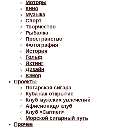
Моторы
Кино
Музыка
Спорт
Творчество
Рыбалка
Пространство
Фотография
История
Гольф
Яхтинг
Дизайн
Юмор
Проекты
Погарская сигара
Куба как открытие
Клуб мужских увлечений
Афисионадо клуб
Клуб «Carmen»
Морской сигарный путь
Прочее