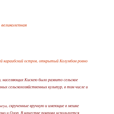
 великолепная
ный караибский остров, открытый Колумбом ровно
, населяющих Кискею было развито сельское
ных сельскохозяйственных культур, в том числе и
eya, скрученные вручную и имеющие в мешке
о и Олор. В качестве покрова используется