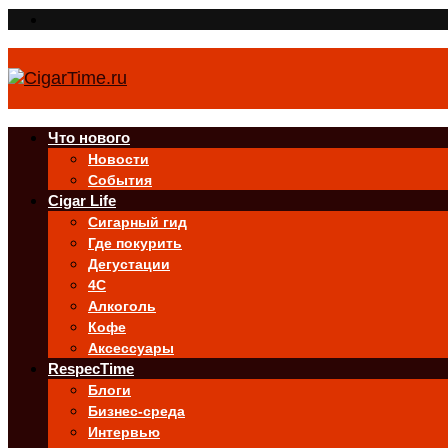
Что нового
Новости
События
Cigar Life
Сигарный гид
Где покурить
Дегустации
4C
Алкоголь
Кофе
Аксессуары
RespecTime
Блоги
Бизнес-среда
Интервью