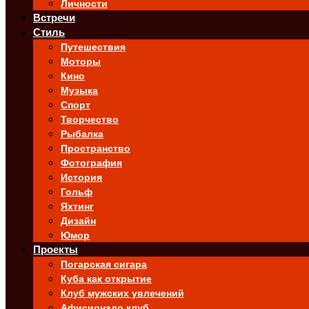
Личности
Встречи
Стиль
Путешествия
Моторы
Кино
Музыка
Спорт
Творчество
Рыбалка
Пространство
Фотография
История
Гольф
Яхтинг
Дизайн
Юмор
Проекты
Погарская сигара
Куба как открытие
Клуб мужских увлечений
Афисионадо клуб