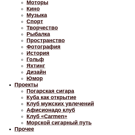
Моторы
Кино
Музыка
Спорт
Творчество
Рыбалка
Пространство
Фотография
История
Гольф
Яхтинг
Дизайн
Юмор
Проекты
Погарская сигара
Куба как открытие
Клуб мужских увлечений
Афисионадо клуб
Клуб «Carmen»
Морской сигарный путь
Прочее