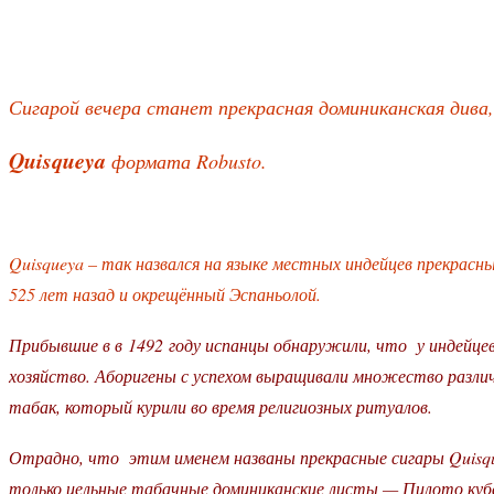
Сигарой вечера станет прекрасная доминиканская дива,
Quisqueya
формата Robusto.
Quisqueya – так назвался на языке местных индейцев прекрас
525 лет назад и окрещённый Эспаньолой.
Прибывшие в в 1492 году испанцы обнаружили, что у индейцев
хозяйство. Аборигены с успехом выращивали множество различ
табак, который курили во время религиозных ритуалов.
Отрадно, что этим именем названы прекрасные сигары Quisqu
только цельные табачные доминиканские листы — Пилото кубан