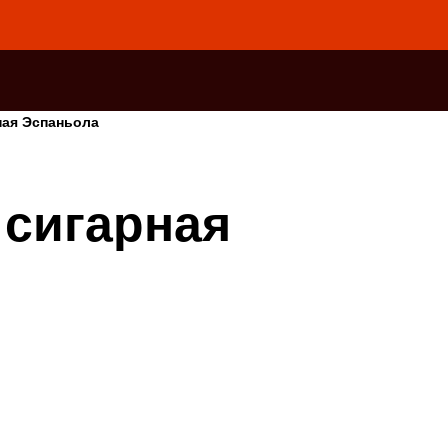
ная Эспаньола
 сигарная