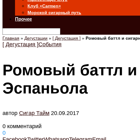
Клуб «Carmen»
Морской сигарный путь
Прочее
Главная
»
Дегустации
»
[ Дегустация ]
»
Ромовый баттл и сигар
[ Дегустация ]
События
Ромовый баттл и
Эспаньола
автор
Cигар Тайм
20.09.2017
0 комментарий
0
Facebook
Twitter
Whatsapp
Telegram
Email