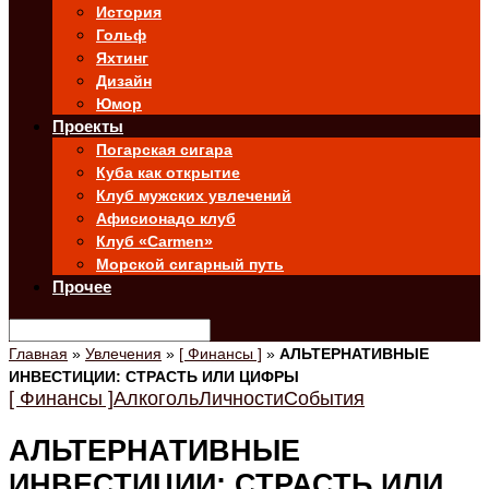
История
Гольф
Яхтинг
Дизайн
Юмор
Проекты
Погарская сигара
Куба как открытие
Клуб мужских увлечений
Афисионадо клуб
Клуб «Carmen»
Морской сигарный путь
Прочее
Главная
»
Увлечения
»
[ Финансы ]
»
AЛЬТЕРНАТИВНЫЕ
ИНВЕСТИЦИИ: СТРАСТЬ ИЛИ ЦИФРЫ
[ Финансы ]
Алкоголь
Личности
События
AЛЬТЕРНАТИВНЫЕ
ИНВЕСТИЦИИ: СТРАСТЬ ИЛИ