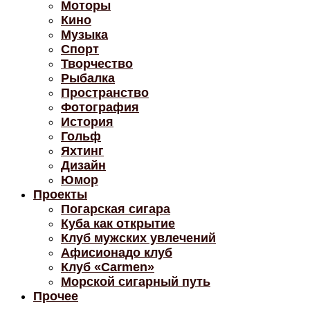
Моторы
Кино
Музыка
Спорт
Творчество
Рыбалка
Пространство
Фотография
История
Гольф
Яхтинг
Дизайн
Юмор
Проекты
Погарская сигара
Куба как открытие
Клуб мужских увлечений
Афисионадо клуб
Клуб «Carmen»
Морской сигарный путь
Прочее