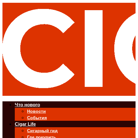
Что нового
Новости
События
Cigar Life
Сигарный гид
Где покурить