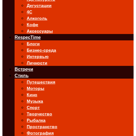
Дегустации
4C
Алкоголь
Кофе
Аксессуары
RespecTime
Блоги
Бизнес-среда
Интервью
Личности
Встречи
Стиль
Путешествия
Моторы
Кино
Музыка
Спорт
Творчество
Рыбалка
Пространство
Фотография