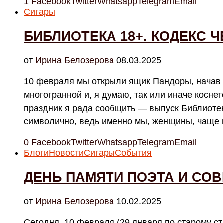
1
Facebook
Twitter
Whatsapp
Telegram
Email
Сигары
БИБЛИОТЕКА 18+. КОДЕКС Ч
от
Ирина Белозерова
08.03.2025
10 февраля мы открыли ящик Пандоры, начав р
многогранной и, я думаю, так или иначе косне
праздник я рада сообщить — выпуск Библиотек
символично, ведь именно мы, женщины, чаще 
0
Facebook
Twitter
Whatsapp
Telegram
Email
Блоги
Новости
Сигары
События
ДЕНЬ ПАМЯТИ ПОЭТА И СО
от
Ирина Белозерова
10.02.2025
Сегодня, 10 февраля (29 января по старому ст