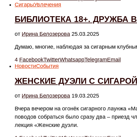
Сигары
Увлечения
БИБЛИОТЕКА 18+. ДРУЖБА 
от
Ирина Белозерова
25.03.2025
Думаю, многие, наблюдая за сигарным клубны
4
Facebook
Twitter
Whatsapp
Telegram
Email
Новости
События
ЖЕНСКИЕ ДУЭЛИ С СИГАРОЙ
от
Ирина Белозерова
19.03.2025
Вчера вечером на огонёк сигарного лаунжа «Ма
поводов собраться было сразу два – приезд ч
лекция «Женские дуэли.