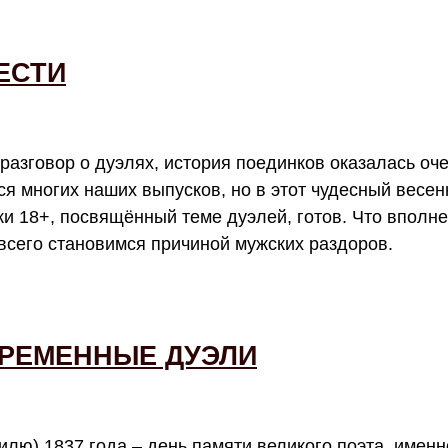
ЕСТИ
азговор о дуэлях, история поединков оказалась оч
тся многих наших выпусков, но в этот чудесный весе
и 18+, посвящённый теме дуэлей, готов. Что вполне
всего становимся причиной мужских раздоров.
ВРЕМЕННЫЕ ДУЭЛИ
илю) 1837 года – день памяти великого поэта, именн