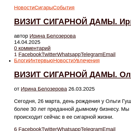
Новости
Сигары
События
ВИЗИТ СИГАРНОЙ ДАМЫ. Ири
автор
Ирина Белозерова
14.04.2025
0 комментарий
1
Facebook
Twitter
Whatsapp
Telegram
Email
Блоги
Интервью
Новости
Увлечения
ВИЗИТ СИГАРНОЙ ДАМЫ. Оль
от
Ирина Белозерова
26.03.2025
Сегодня, 26 марта, день рождения у Ольги Гущ
более 30 лет преданной дымному бизнесу. Мы в
происходит сейчас в ее сигарной жизни.
6
Facebook
Twitter
Whatsapp
Telegram
Email