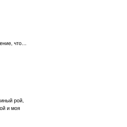
ление, что…
синый рой,
ой и моя