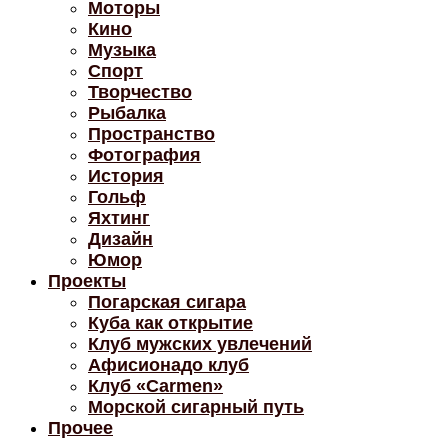
Моторы
Кино
Музыка
Спорт
Творчество
Рыбалка
Пространство
Фотография
История
Гольф
Яхтинг
Дизайн
Юмор
Проекты
Погарская сигара
Куба как открытие
Клуб мужских увлечений
Афисионадо клуб
Клуб «Carmen»
Морской сигарный путь
Прочее