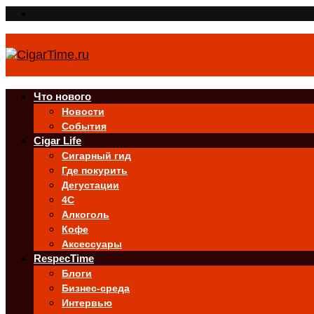
Что нового
Новости
События
Cigar Life
Сигарный гид
Где покурить
Дегустации
4C
Алкоголь
Кофе
Аксессуары
RespecTime
Блоги
Бизнес-среда
Интервью