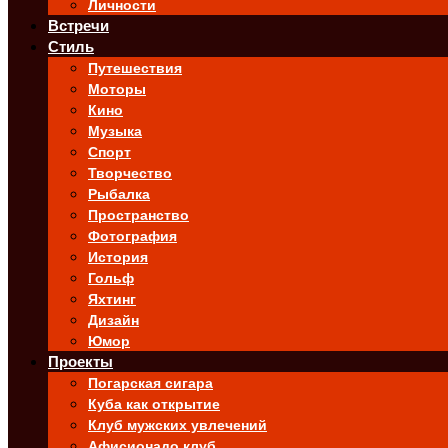
Личности
Встречи
Стиль
Путешествия
Моторы
Кино
Музыка
Спорт
Творчество
Рыбалка
Пространство
Фотография
История
Гольф
Яхтинг
Дизайн
Юмор
Проекты
Погарская сигара
Куба как открытие
Клуб мужских увлечений
Афисионадо клуб