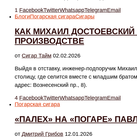
1
Facebook
Twitter
Whatsapp
Telegram
Email
Блоги
Погарская сигара
Сигары
КАК МИХАИЛ ДОСТОЕВСКИЙ
ПРОИЗВОДСТВЕ
от
Cигар Тайм
02.02.2026
Выйдя в отставку, инженер-подпоручик Михаил
столицу, где селится вместе с младшим брато
адрес: Вознесенский пр., 8).
4
Facebook
Twitter
Whatsapp
Telegram
Email
Погарская сигара
«ПАЛЕХ» НА «ПОГАРЕ» ПА
от
Дмитрий Грибов
12.01.2026