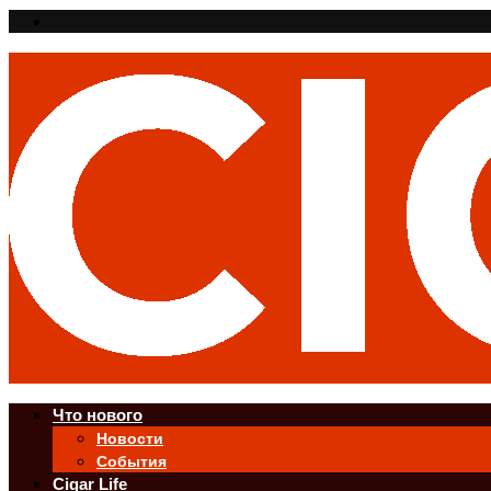
Что нового
Новости
События
Cigar Life