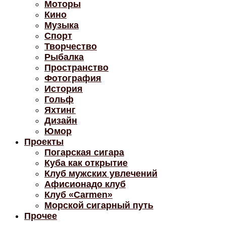
Моторы
Кино
Музыка
Спорт
Творчество
Рыбалка
Пространство
Фотография
История
Гольф
Яхтинг
Дизайн
Юмор
Проекты
Погарская сигара
Куба как открытие
Клуб мужских увлечений
Афисионадо клуб
Клуб «Carmen»
Морской сигарный путь
Прочее