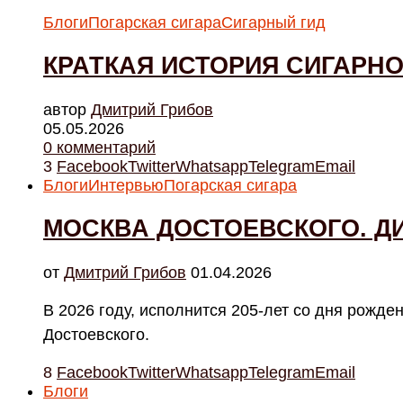
Блоги
Погарская сигара
Сигарный гид
КРАТКАЯ ИСТОРИЯ СИГАРН
автор
Дмитрий Грибов
05.05.2026
0 комментарий
3
Facebook
Twitter
Whatsapp
Telegram
Email
Блоги
Интервью
Погарская сигара
МОСКВА ДОСТОЕВСКОГО. Д
от
Дмитрий Грибов
01.04.2026
В 2026 году, исполнится 205-лет со дня рожде
Достоевского.
8
Facebook
Twitter
Whatsapp
Telegram
Email
Блоги