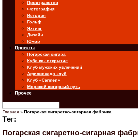
Пространство
Фотография
История
Гольф
Яхтинг
Дизайн
Юмор
Проекты
Погарская сигара
Куба как открытие
Клуб мужских увлечений
Афисионадо клуб
Клуб «Carmen»
Морской сигарный путь
Прочее
Главная
»
Погарская сигаретно-сигарная фабрика
Тег:
Погарская сигаретно-сигарная фабр