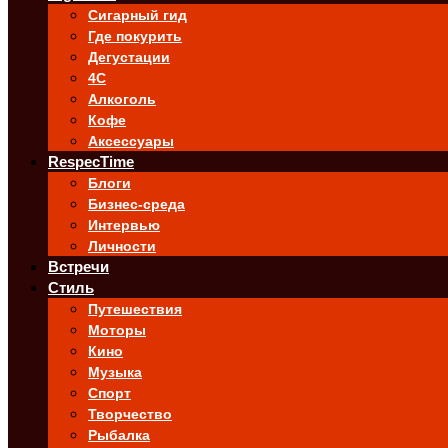
Сигарный гид
Где покурить
Дегустации
4C
Алкоголь
Кофе
Аксессуары
RespecTime
Блоги
Бизнес-среда
Интервью
Личности
Встречи
Стиль
Путешествия
Моторы
Кино
Музыка
Спорт
Творчество
Рыбалка