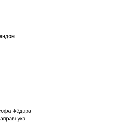
рендом
ософа Фёдора
раправнука