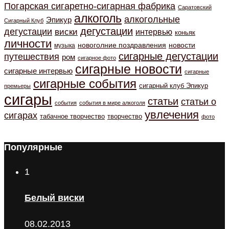
Погарская сигаретно-сигарная фабрика
Саратовский
алкоголь
алкогольные
Эпикур
Сигарный Клуб
дегустации
дегустации
виски
интервью
коньяк
личности
новоголние поздравления
новости
музыка
сигарные дегустации
путешествия
ром
сигарное фото
сигарные новости
сигарные интервью
сигарные
сигарные события
сигарный клуб Эпикур
премьеры
сигары
статьи
статьи о
события
события в мире алкоголя
увлечения
сигарах
табачное творчество
творчество
фото
Популярные
1
Белый виски
08.02.2013