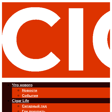
Что нового
Новости
События
Cigar Life
Сигарный гид
Где покурить