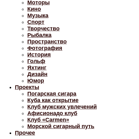
Моторы
Кино
Музыка
Спорт
Творчество
Рыбалка
Пространство
Фотография
История
Гольф
Яхтинг
Дизайн
Юмор
Проекты
Погарская сигара
Куба как открытие
Клуб мужских увлечений
Афисионадо клуб
Клуб «Carmen»
Морской сигарный путь
Прочее