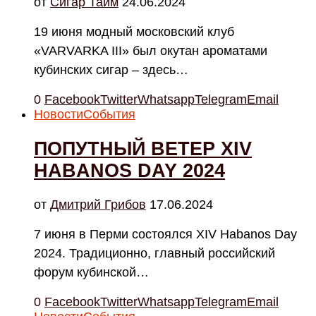
от
Cигар Тайм
24.06.2024
19 июня модный московский клуб
«VARVARKA III» был окутан ароматами
кубинских сигар – здесь…
0
Facebook
Twitter
Whatsapp
Telegram
Email
Новости
События
ПОПУТНЫЙ ВЕТЕР XIV
HABANOS DAY 2024
от
Дмитрий Грибов
17.06.2024
7 июня в Перми состоялся XIV Habanos Day
2024. Традиционно, главный российский
форум кубинской…
0
Facebook
Twitter
Whatsapp
Telegram
Email