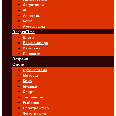
Дегустации
4C
Алкоголь
Кофе
Аксессуары
RespecTime
Блоги
Бизнес-среда
Интервью
Личности
Встречи
Стиль
Путешествия
Моторы
Кино
Музыка
Спорт
Творчество
Рыбалка
Пространство
Фотография