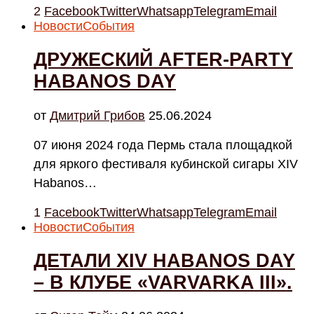
2
Facebook
Twitter
Whatsapp
Telegram
Email
Новости
События
ДРУЖЕСКИЙ AFTER-PARTY
HABANOS DAY
от
Дмитрий Грибов
25.06.2024
07 июня 2024 года Пермь стала площадкой
для яркого фестиваля кубинской сигары XIV
Habanos…
1
Facebook
Twitter
Whatsapp
Telegram
Email
Новости
События
ДЕТАЛИ XIV HABANOS DAY
– В КЛУБЕ «VARVARKA III».