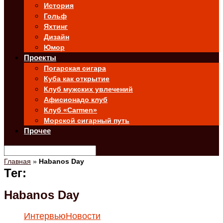
История
Гольф
Яхтинг
Дизайн
Юмор
Проекты
Погарская сигара
Куба как открытие
Клуб мужских увлечений
Афисионадо клуб
Клуб «Carmen»
Морской сигарный путь
Прочее
Главная
»
Habanos Day
Тег:
Habanos Day
Интервью
Новости