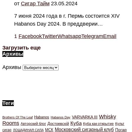
от
Cигар Тайм
23.05.2024
7 июня 2024 года в г. Пермь состоится XIV
Habanos Day 2024. В преддверии…
1
Facebook
Twitter
Whatsapp
Telegram
Email
Загрузить еще
Архивы
Архивы
Теги
Whisky
VARVARKA III
Habanos
Brothers Of The Leaf
Habanos Day
Rooms
Куба
Авторский блог
Достоевскiй
Куба как открытие
Культ
Московский сигарный клуб
Погар
МСК
сигар
ЛОШАДИНАЯ СИЛА