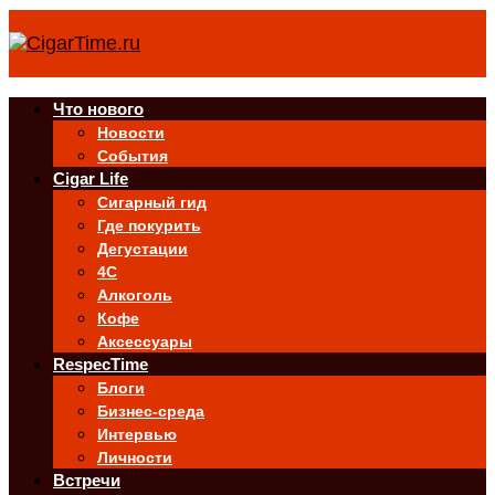
Что нового
Новости
События
Cigar Life
Сигарный гид
Где покурить
Дегустации
4C
Алкоголь
Кофе
Аксессуары
RespecTime
Блоги
Бизнес-среда
Интервью
Личности
Встречи