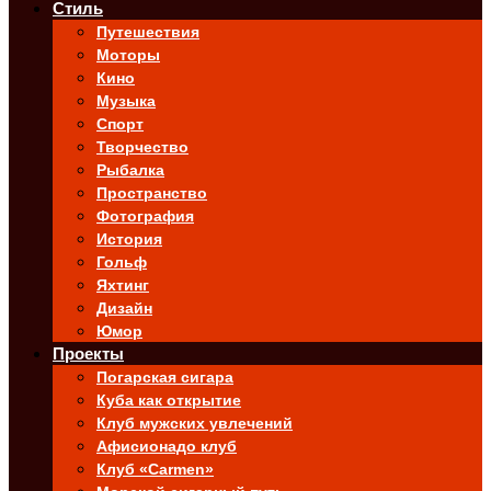
Стиль
Путешествия
Моторы
Кино
Музыка
Спорт
Творчество
Рыбалка
Пространство
Фотография
История
Гольф
Яхтинг
Дизайн
Юмор
Проекты
Погарская сигара
Куба как открытие
Клуб мужских увлечений
Афисионадо клуб
Клуб «Carmen»