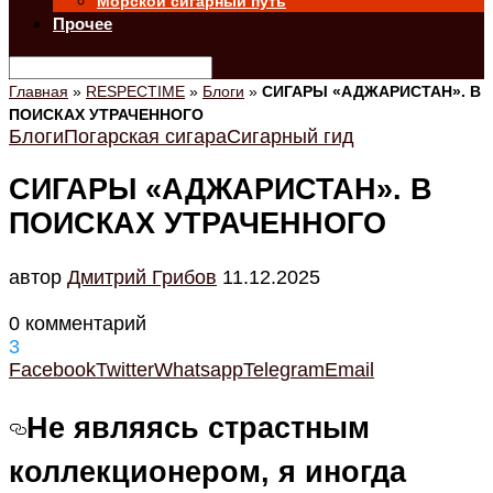
Морской сигарный путь
Прочее
Главная
»
RESPECTIME
»
Блоги
»
СИГАРЫ «АДЖАРИСТАН». В
ПОИСКАХ УТРАЧЕННОГО
Блоги
Погарская сигара
Сигарный гид
СИГАРЫ «АДЖАРИСТАН». В
ПОИСКАХ УТРАЧЕННОГО
автор
Дмитрий Грибов
11.12.2025
0 комментарий
3
Facebook
Twitter
Whatsapp
Telegram
Email
Не являясь страстным
коллекционером, я иногда