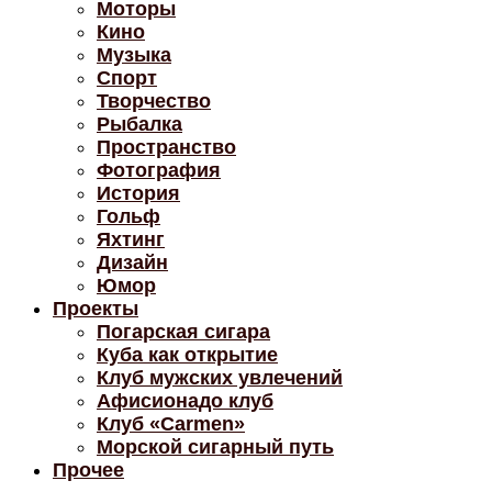
Моторы
Кино
Музыка
Спорт
Творчество
Рыбалка
Пространство
Фотография
История
Гольф
Яхтинг
Дизайн
Юмор
Проекты
Погарская сигара
Куба как открытие
Клуб мужских увлечений
Афисионадо клуб
Клуб «Carmen»
Морской сигарный путь
Прочее