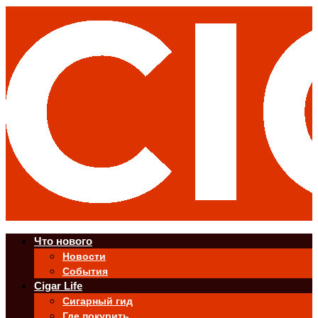
Что нового
Новости
События
Cigar Life
Сигарный гид
Где покурить