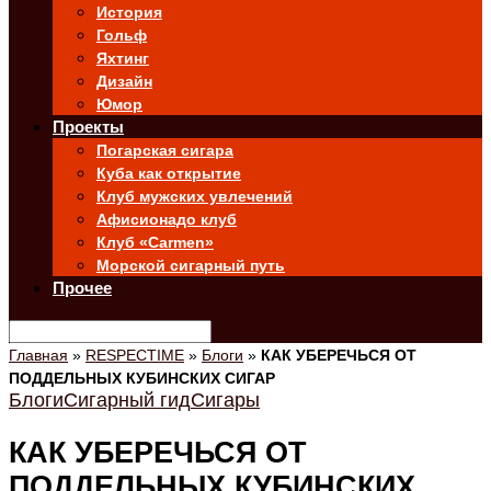
История
Гольф
Яхтинг
Дизайн
Юмор
Проекты
Погарская сигара
Куба как открытие
Клуб мужских увлечений
Афисионадо клуб
Клуб «Carmen»
Морской сигарный путь
Прочее
Главная
»
RESPECTIME
»
Блоги
»
КАК УБЕРЕЧЬСЯ ОТ
ПОДДЕЛЬНЫХ КУБИНСКИХ СИГАР
Блоги
Сигарный гид
Сигары
КАК УБЕРЕЧЬСЯ ОТ
ПОДДЕЛЬНЫХ КУБИНСКИХ