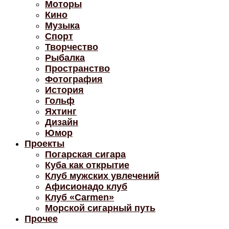
Моторы
Кино
Музыка
Спорт
Творчество
Рыбалка
Пространство
Фотография
История
Гольф
Яхтинг
Дизайн
Юмор
Проекты
Погарская сигара
Куба как открытие
Клуб мужских увлечений
Афисионадо клуб
Клуб «Carmen»
Морской сигарный путь
Прочее