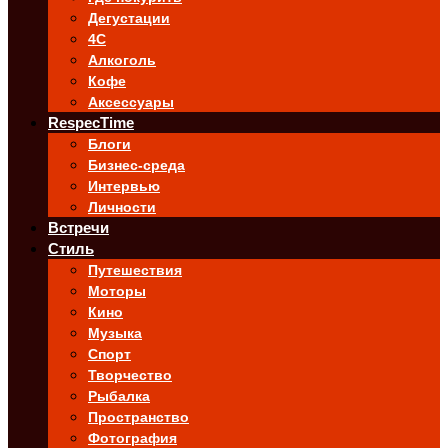
Дегустации
4C
Алкоголь
Кофе
Аксессуары
RespecTime
Блоги
Бизнес-среда
Интервью
Личности
Встречи
Стиль
Путешествия
Моторы
Кино
Музыка
Спорт
Творчество
Рыбалка
Пространство
Фотография