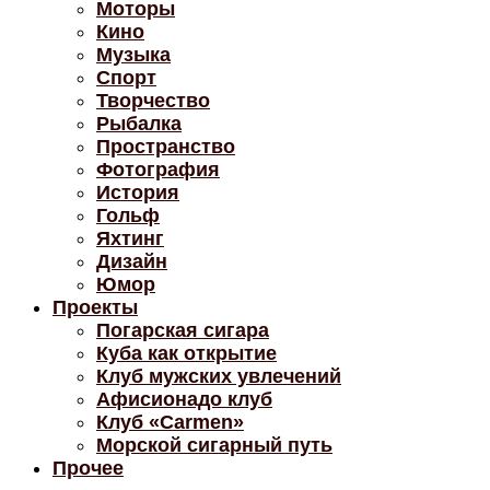
Моторы
Кино
Музыка
Спорт
Творчество
Рыбалка
Пространство
Фотография
История
Гольф
Яхтинг
Дизайн
Юмор
Проекты
Погарская сигара
Куба как открытие
Клуб мужских увлечений
Афисионадо клуб
Клуб «Carmen»
Морской сигарный путь
Прочее