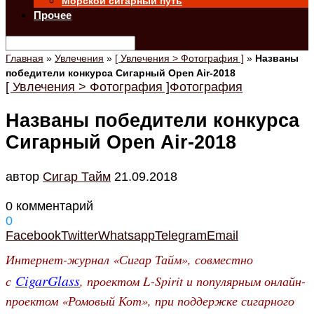
Морской сигарный путь
Прочее
Главная
»
Увлечения
»
[ Увлечения > Фотография ]
»
Названы
победители конкурса Сигарный Open Air-2018
[ Увлечения > Фотография ]
Фотография
Названы победители конкурса
Сигарный Open Air-2018
автор
Cигар Тайм
21.09.2018
0 комментарий
0
Facebook
Twitter
Whatsapp
Telegram
Email
Интернет-журнал «Сигар Тайм», совместно
CigarGlass
с
, проектом L-Spirit и популярным онлайн-
проектом «Ромовый Кот», при поддержке сигарного