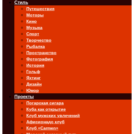
Стиль
Путешествия
Моторы
Кино
Музыка
Спорт
Творчество
Рыбалка
Пространство
Фотография
История
Гольф
Яхтинг
Дизайн
Юмор
Проекты
Погарская сигара
Куба как открытие
Клуб мужских увлечений
Афисионадо клуб
Клуб «Carmen»