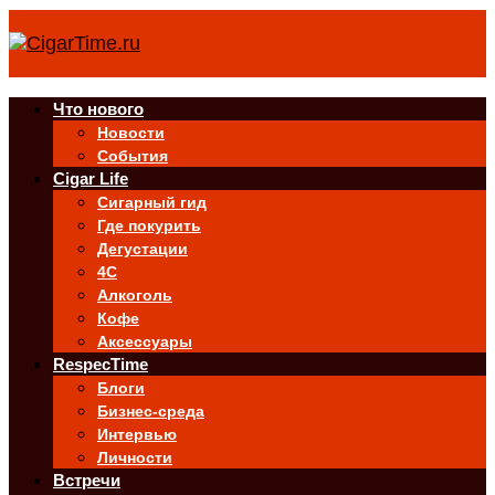
Что нового
Новости
События
Cigar Life
Сигарный гид
Где покурить
Дегустации
4C
Алкоголь
Кофе
Аксессуары
RespecTime
Блоги
Бизнес-среда
Интервью
Личности
Встречи