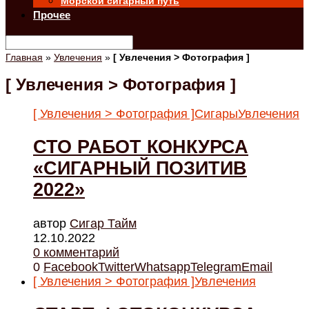
Морской сигарный путь
Прочее
Главная
»
Увлечения
»
[ Увлечения > Фотография ]
[ Увлечения > Фотография ]
[ Увлечения > Фотография ]
Сигары
Увлечения
СТО РАБОТ КОНКУРСА
«СИГАРНЫЙ ПОЗИТИВ
2022»
автор
Cигар Тайм
12.10.2022
0 комментарий
0
Facebook
Twitter
Whatsapp
Telegram
Email
[ Увлечения > Фотография ]
Увлечения