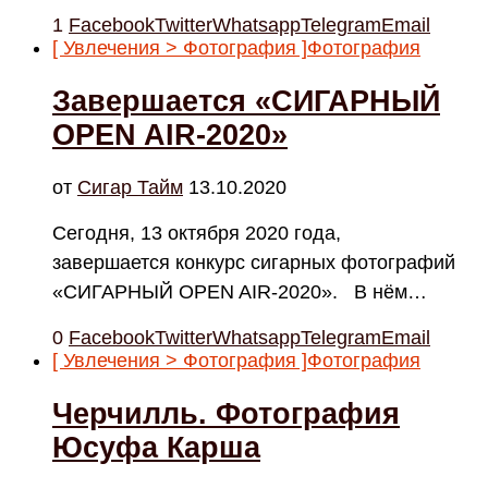
1
Facebook
Twitter
Whatsapp
Telegram
Email
[ Увлечения > Фотография ]
Фотография
Завершается «СИГАРНЫЙ
OPEN AIR-2020»
от
Cигар Тайм
13.10.2020
Сегодня, 13 октября 2020 года,
завершается конкурс сигарных фотографий
«СИГАРНЫЙ OPEN AIR-2020». В нём…
0
Facebook
Twitter
Whatsapp
Telegram
Email
[ Увлечения > Фотография ]
Фотография
Черчилль. Фотография
Юсуфа Карша