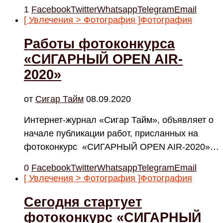
1
Facebook
Twitter
Whatsapp
Telegram
Email
[ Увлечения > Фотография ]
Фотография
Работы фотоконкурса
«СИГАРНЫЙ OPEN AIR-
2020»
от
Cигар Тайм
08.09.2020
Интернет-журнал «Сигар Тайм», объявляет о
начале публикации работ, присланных на
фотоконкурс «СИГАРНЫЙ OPEN AIR-2020»…
0
Facebook
Twitter
Whatsapp
Telegram
Email
[ Увлечения > Фотография ]
Фотография
Сегодня стартует
фотоконкурс «СИГАРНЫЙ