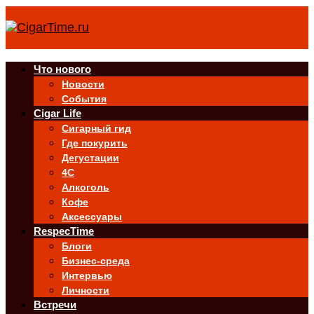
Что нового
Новости
События
Cigar Life
Сигарный гид
Где покурить
Дегустации
4C
Алкоголь
Кофе
Аксессуары
RespecTime
Блоги
Бизнес-среда
Интервью
Личности
Встречи