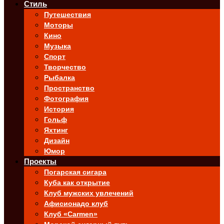
Стиль
Путешествия
Моторы
Кино
Музыка
Спорт
Творчество
Рыбалка
Пространство
Фотография
История
Гольф
Яхтинг
Дизайн
Юмор
Проекты
Погарская сигара
Куба как открытие
Клуб мужских увлечений
Афисионадо клуб
Клуб «Carmen»