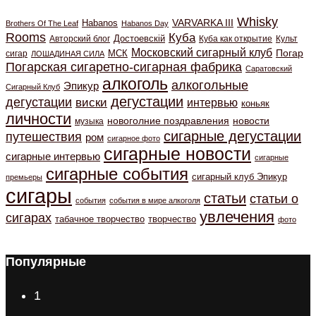
Whisky
VARVARKA III
Habanos
Brothers Of The Leaf
Habanos Day
Rooms
Куба
Авторский блог
Достоевскiй
Куба как открытие
Культ
Московский сигарный клуб
Погар
МСК
сигар
ЛОШАДИНАЯ СИЛА
Погарская сигаретно-сигарная фабрика
Саратовский
алкоголь
алкогольные
Эпикур
Сигарный Клуб
дегустации
дегустации
виски
интервью
коньяк
личности
новоголние поздравления
новости
музыка
сигарные дегустации
путешествия
ром
сигарное фото
сигарные новости
сигарные интервью
сигарные
сигарные события
сигарный клуб Эпикур
премьеры
сигары
статьи
статьи о
события
события в мире алкоголя
увлечения
сигарах
табачное творчество
творчество
фото
Популярные
1