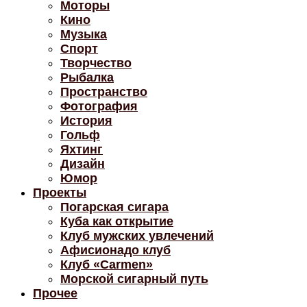
Моторы
Кино
Музыка
Спорт
Творчество
Рыбалка
Пространство
Фотография
История
Гольф
Яхтинг
Дизайн
Юмор
Проекты
Погарская сигара
Куба как открытие
Клуб мужских увлечений
Афисионадо клуб
Клуб «Carmen»
Морской сигарный путь
Прочее