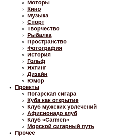
Моторы
Кино
Музыка
Спорт
Творчество
Рыбалка
Пространство
Фотография
История
Гольф
Яхтинг
Дизайн
Юмор
Проекты
Погарская сигара
Куба как открытие
Клуб мужских увлечений
Афисионадо клуб
Клуб «Carmen»
Морской сигарный путь
Прочее