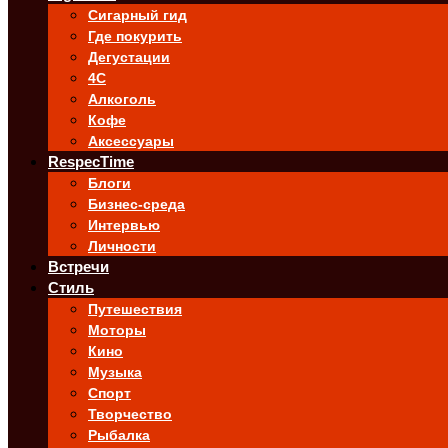
Сигарный гид
Где покурить
Дегустации
4C
Алкоголь
Кофе
Аксессуары
RespecTime
Блоги
Бизнес-среда
Интервью
Личности
Встречи
Стиль
Путешествия
Моторы
Кино
Музыка
Спорт
Творчество
Рыбалка