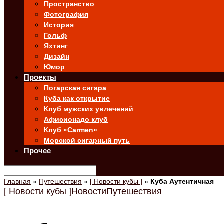
Пространство
Фотография
История
Гольф
Яхтинг
Дизайн
Юмор
Проекты
Погарская сигара
Куба как открытие
Клуб мужских увлечений
Афисионадо клуб
Клуб «Carmen»
Морской сигарный путь
Прочее
Главная
»
Путешествия
»
[ Новости кубы ]
»
Куба Аутентичная
[ Новости кубы ]
Новости
Путешествия