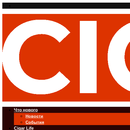
Что нового
Новости
События
Cigar Life