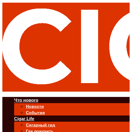
Что нового
Новости
События
Cigar Life
Сигарный гид
Где покурить