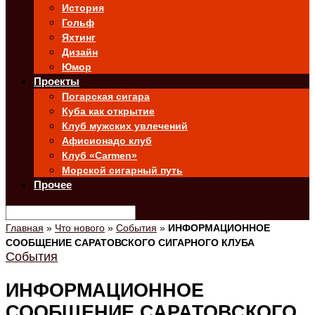
История
Гольф
Яхтинг
Дизайн
Юмор
Проекты
Погарская сигара
Куба как открытие
Клуб мужских увлечений
Афисионадо клуб
Клуб «Carmen»
Морской сигарный путь
Прочее
Главная
»
Что нового
»
События
»
ИНФОРМАЦИОННОЕ
СООБЩЕНИЕ САРАТОВСКОГО СИГАРНОГО КЛУБА
События
ИНФОРМАЦИОННОЕ
СООБЩЕНИЕ САРАТОВСКОГО