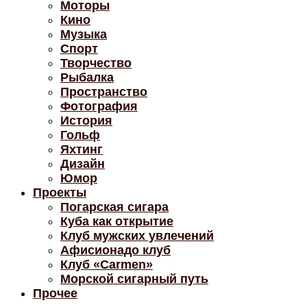
Моторы
Кино
Музыка
Спорт
Творчество
Рыбалка
Пространство
Фотография
История
Гольф
Яхтинг
Дизайн
Юмор
Проекты
Погарская сигара
Куба как открытие
Клуб мужских увлечений
Афисионадо клуб
Клуб «Carmen»
Морской сигарный путь
Прочее