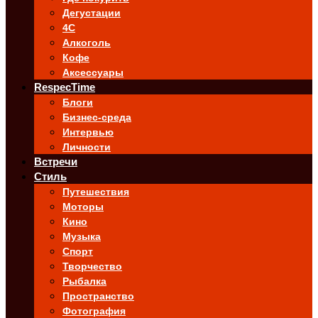
Дегустации
4C
Алкоголь
Кофе
Аксессуары
RespecTime
Блоги
Бизнес-среда
Интервью
Личности
Встречи
Стиль
Путешествия
Моторы
Кино
Музыка
Спорт
Творчество
Рыбалка
Пространство
Фотография