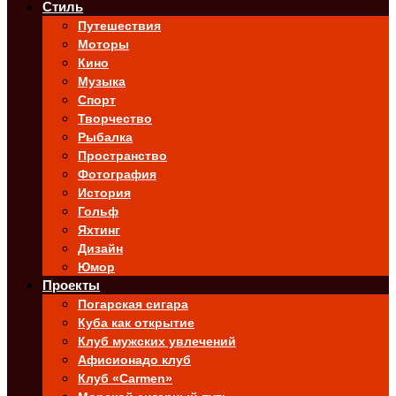
Стиль
Путешествия
Моторы
Кино
Музыка
Спорт
Творчество
Рыбалка
Пространство
Фотография
История
Гольф
Яхтинг
Дизайн
Юмор
Проекты
Погарская сигара
Куба как открытие
Клуб мужских увлечений
Афисионадо клуб
Клуб «Carmen»