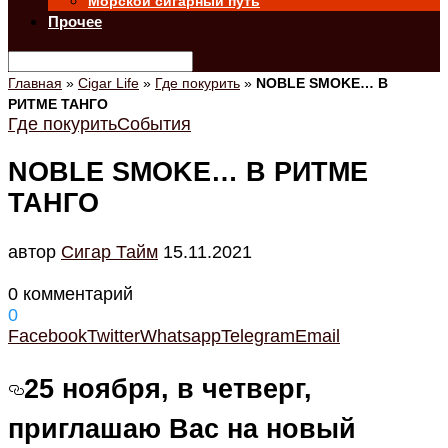
Морской сигарный путь
Прочее
Главная
»
Cigar Life
»
Где покурить
»
NOBLE SMOKE… В
РИТМЕ ТАНГО
Где покурить
События
NOBLE SMOKE… В РИТМЕ
ТАНГО
автор
Cигар Тайм
15.11.2021
0 комментарий
0
Facebook
Twitter
Whatsapp
Telegram
Email
25 ноября, в четверг,
приглашаю Вас на новый