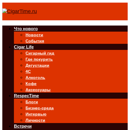
Что нового
Новости
События
Cigar Life
Сигарный гид
Где покурить
Дегустации
4C
Алкоголь
Кофе
Аксессуары
RespecTime
Блоги
Бизнес-среда
Интервью
Личности
Встречи