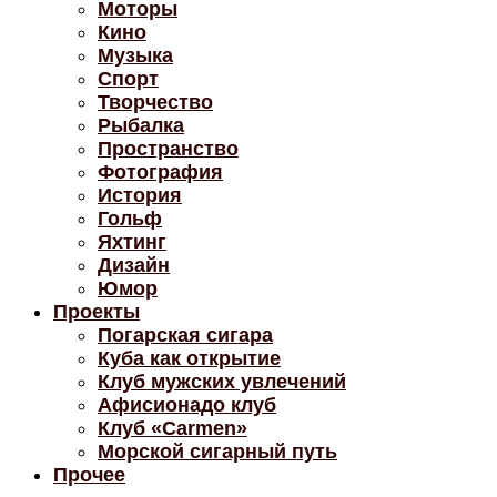
Моторы
Кино
Музыка
Спорт
Творчество
Рыбалка
Пространство
Фотография
История
Гольф
Яхтинг
Дизайн
Юмор
Проекты
Погарская сигара
Куба как открытие
Клуб мужских увлечений
Афисионадо клуб
Клуб «Carmen»
Морской сигарный путь
Прочее