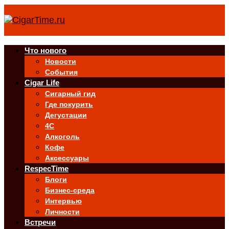
Что нового
Новости
События
Cigar Life
Сигарный гид
Где покурить
Дегустации
4C
Алкоголь
Кофе
Аксессуары
RespecTime
Блоги
Бизнес-среда
Интервью
Личности
Встречи