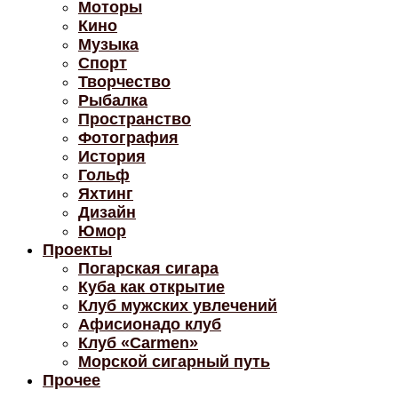
Моторы
Кино
Музыка
Спорт
Творчество
Рыбалка
Пространство
Фотография
История
Гольф
Яхтинг
Дизайн
Юмор
Проекты
Погарская сигара
Куба как открытие
Клуб мужских увлечений
Афисионадо клуб
Клуб «Carmen»
Морской сигарный путь
Прочее