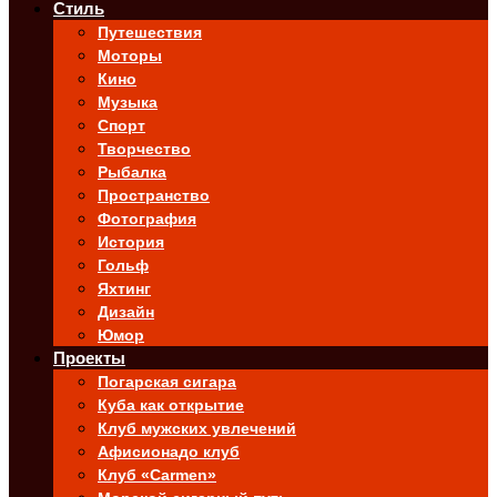
Стиль
Путешествия
Моторы
Кино
Музыка
Спорт
Творчество
Рыбалка
Пространство
Фотография
История
Гольф
Яхтинг
Дизайн
Юмор
Проекты
Погарская сигара
Куба как открытие
Клуб мужских увлечений
Афисионадо клуб
Клуб «Carmen»