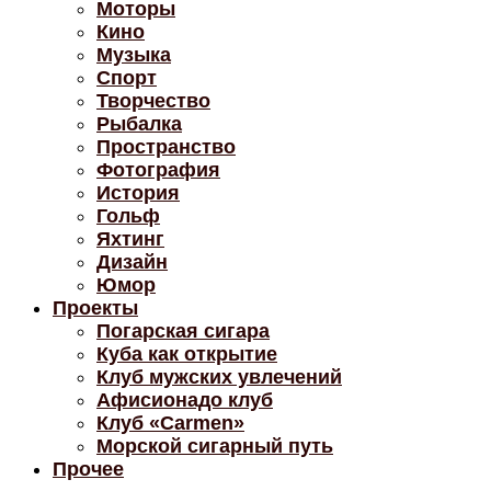
Моторы
Кино
Музыка
Спорт
Творчество
Рыбалка
Пространство
Фотография
История
Гольф
Яхтинг
Дизайн
Юмор
Проекты
Погарская сигара
Куба как открытие
Клуб мужских увлечений
Афисионадо клуб
Клуб «Carmen»
Морской сигарный путь
Прочее