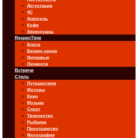
Дегустации
4C
Алкоголь
Кофе
Аксессуары
RespecTime
Блоги
Бизнес-среда
Интервью
Личности
Встречи
Стиль
Путешествия
Моторы
Кино
Музыка
Спорт
Творчество
Рыбалка
Пространство
Фотография