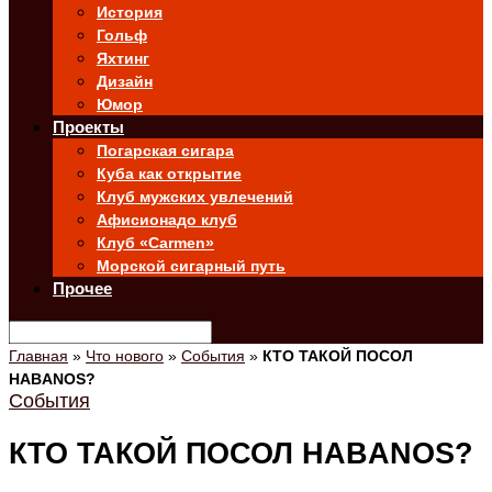
История
Гольф
Яхтинг
Дизайн
Юмор
Проекты
Погарская сигара
Куба как открытие
Клуб мужских увлечений
Афисионадо клуб
Клуб «Carmen»
Морской сигарный путь
Прочее
Главная
»
Что нового
»
События
»
КТО ТАКОЙ ПОСОЛ
HABANOS?
События
КТО ТАКОЙ ПОСОЛ HABANOS?