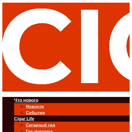
Что нового
Новости
События
Cigar Life
Сигарный гид
Где покурить