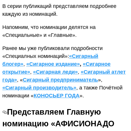
В серии публикаций представляем подробнее
каждую из номинаций.
Напомним, что номинации делятся на
«Специальные» и «Главные».
Ранее мы уже публиковали подробности
«Специалных номинаций»:
«Сигарный
блогер»
,
«Сигарное издание»
,
«Сигарное
открытие»
,
«Сигарная леди»
,
«Сигарный атлет
года»
, «
Сигарный предприниматель
»,
«Сигарный производитель»
, а также Почётной
номинации «
КОНОСЬЕР ГОДА
».
Представляем Главную
номинацию «АФИСИОНАДО