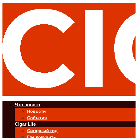
Что нового
Новости
События
Cigar Life
Сигарный гид
Где покурить