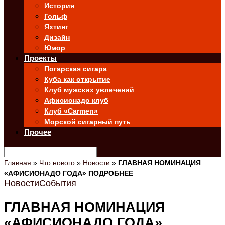
История
Гольф
Яхтинг
Дизайн
Юмор
Проекты
Погарская сигара
Куба как открытие
Клуб мужских увлечений
Афисионадо клуб
Клуб «Carmen»
Морской сигарный путь
Прочее
Главная
»
Что нового
»
Новости
»
ГЛАВНАЯ НОМИНАЦИЯ
«АФИСИОНАДО ГОДА» ПОДРОБНЕЕ
Новости
События
ГЛАВНАЯ НОМИНАЦИЯ
«АФИСИОНАДО ГОДА»