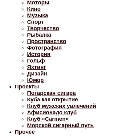
Моторы
Кино
Музыка
Спорт
Творчество
Рыбалка
Пространство
Фотография
История
Гольф
Яхтинг
Дизайн
Юмор
Проекты
Погарская сигара
Куба как открытие
Клуб мужских увлечений
Афисионадо клуб
Клуб «Carmen»
Морской сигарный путь
Прочее