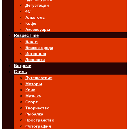
Дегустации
4C
Алкоголь
Кофе
Аксессуары
RespecTime
Блоги
Бизнес-среда
Интервью
Личности
Встречи
Стиль
Путешествия
Моторы
Кино
Музыка
Спорт
Творчество
Рыбалка
Пространство
Фотография