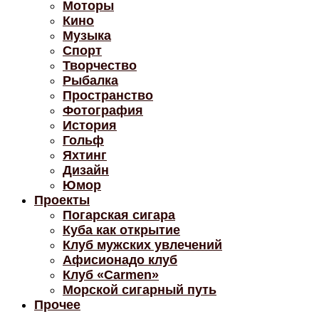
Моторы
Кино
Музыка
Спорт
Творчество
Рыбалка
Пространство
Фотография
История
Гольф
Яхтинг
Дизайн
Юмор
Проекты
Погарская сигара
Куба как открытие
Клуб мужских увлечений
Афисионадо клуб
Клуб «Carmen»
Морской сигарный путь
Прочее