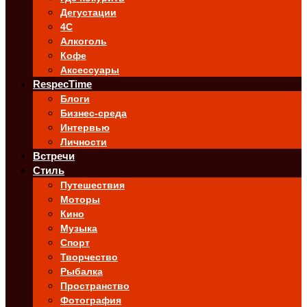
Дегустации
4C
Алкоголь
Кофе
Аксессуары
RespecTime
Блоги
Бизнес-среда
Интервью
Личности
Встречи
Стиль
Путешествия
Моторы
Кино
Музыка
Спорт
Творчество
Рыбалка
Пространство
Фотография