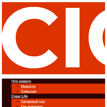
Что нового
Новости
События
Cigar Life
Сигарный гид
Где покурить