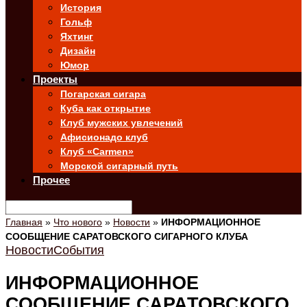
История
Гольф
Яхтинг
Дизайн
Юмор
Проекты
Погарская сигара
Куба как открытие
Клуб мужских увлечений
Афисионадо клуб
Клуб «Carmen»
Морской сигарный путь
Прочее
Главная
»
Что нового
»
Новости
»
ИНФОРМАЦИОННОЕ
СООБЩЕНИЕ САРАТОВСКОГО СИГАРНОГО КЛУБА
Новости
События
ИНФОРМАЦИОННОЕ
СООБЩЕНИЕ САРАТОВСКОГО