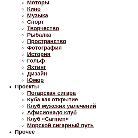
Моторы
Кино
Музыка
Спорт
Творчество
Рыбалка
Пространство
Фотография
История
Гольф
Яхтинг
Дизайн
Юмор
Проекты
Погарская сигара
Куба как открытие
Клуб мужских увлечений
Афисионадо клуб
Клуб «Carmen»
Морской сигарный путь
Прочее