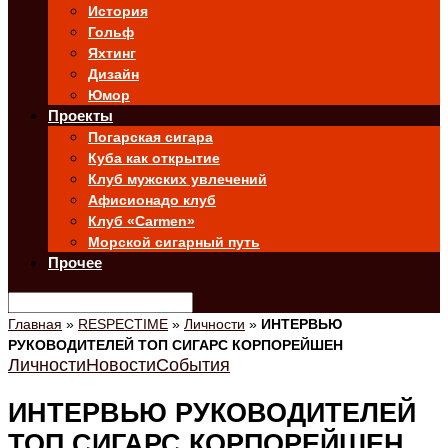
История
Гольф
Яхтинг
Дизайн
Юмор
Проекты
Погарская сигара
Куба как открытие
Клуб мужских увлечений
Афисионадо клуб
Клуб «Carmen»
Морской сигарный путь
Прочее
Главная
»
RESPECTIME
»
Личности
»
ИНТЕРВЬЮ
РУКОВОДИТЕЛЕЙ ТОП СИГАРС КОРПОРЕЙШЕН
Личности
Новости
События
ИНТЕРВЬЮ РУКОВОДИТЕЛЕЙ
ТОП СИГАРС КОРПОРЕЙШЕН