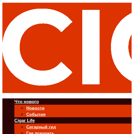
Что нового
Новости
События
Cigar Life
Сигарный гид
Где покурить