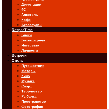
Дегустации
4C
Алкоголь
Кофе
Аксессуары
RespecTime
Блоги
Бизнес-среда
Интервью
Личности
Встречи
Стиль
Путешествия
Моторы
Кино
Музыка
Спорт
Творчество
Рыбалка
Пространство
Фотография