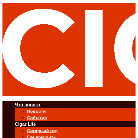
Что нового
Новости
События
Cigar Life
Сигарный гид
Где покурить