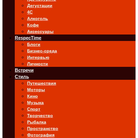
Дегустации
4C
Алкоголь
Кофе
Аксессуары
RespecTime
Блоги
Бизнес-среда
Интервью
Личности
Встречи
Стиль
Путешествия
Моторы
Кино
Музыка
Спорт
Творчество
Рыбалка
Пространство
Фотография