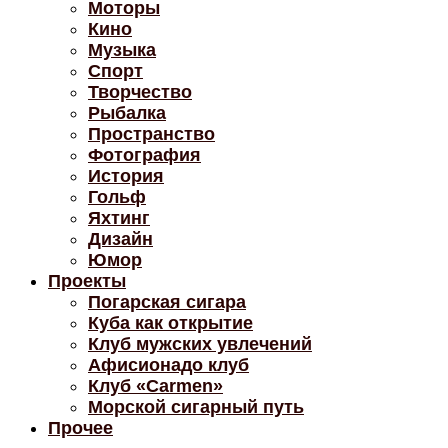
Моторы
Кино
Музыка
Спорт
Творчество
Рыбалка
Пространство
Фотография
История
Гольф
Яхтинг
Дизайн
Юмор
Проекты
Погарская сигара
Куба как открытие
Клуб мужских увлечений
Афисионадо клуб
Клуб «Carmen»
Морской сигарный путь
Прочее