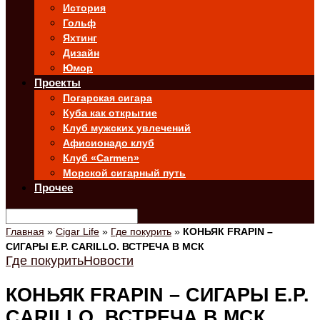
История
Гольф
Яхтинг
Дизайн
Юмор
Проекты
Погарская сигара
Куба как открытие
Клуб мужских увлечений
Афисионадо клуб
Клуб «Carmen»
Морской сигарный путь
Прочее
Главная
»
Cigar Life
»
Где покурить
»
КОНЬЯК FRAPIN –
СИГАРЫ E.P. CARILLO. ВСТРЕЧА В МСК
Где покурить
Новости
КОНЬЯК FRAPIN – СИГАРЫ E.P.
CARILLO. ВСТРЕЧА В МСК