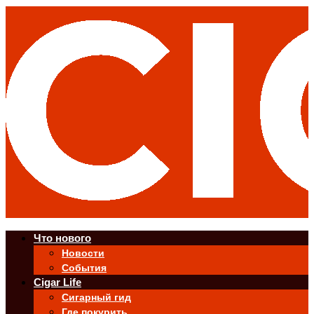
Что нового
Новости
События
Cigar Life
Сигарный гид
Где покурить