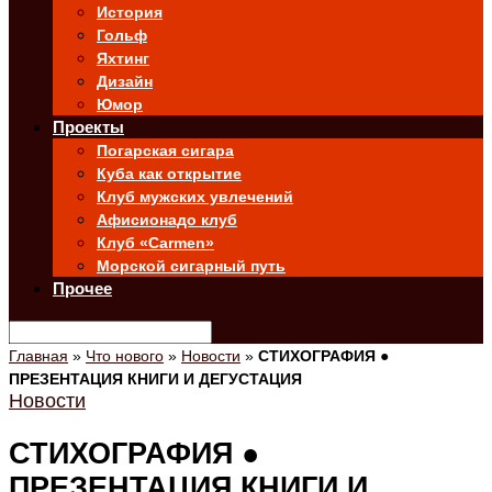
История
Гольф
Яхтинг
Дизайн
Юмор
Проекты
Погарская сигара
Куба как открытие
Клуб мужских увлечений
Афисионадо клуб
Клуб «Carmen»
Морской сигарный путь
Прочее
Главная
»
Что нового
»
Новости
»
СТИХОГРАФИЯ ●
ПРЕЗЕНТАЦИЯ КНИГИ И ДЕГУСТАЦИЯ
Новости
СТИХОГРАФИЯ ●
ПРЕЗЕНТАЦИЯ КНИГИ И