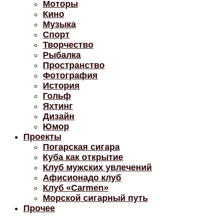
Моторы
Кино
Музыка
Спорт
Творчество
Рыбалка
Пространство
Фотография
История
Гольф
Яхтинг
Дизайн
Юмор
Проекты
Погарская сигара
Куба как открытие
Клуб мужских увлечений
Афисионадо клуб
Клуб «Carmen»
Морской сигарный путь
Прочее