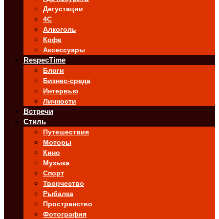
Дегустации
4C
Алкоголь
Кофе
Аксессуары
RespecTime
Блоги
Бизнес-среда
Интервью
Личности
Встречи
Стиль
Путешествия
Моторы
Кино
Музыка
Спорт
Творчество
Рыбалка
Пространство
Фотография