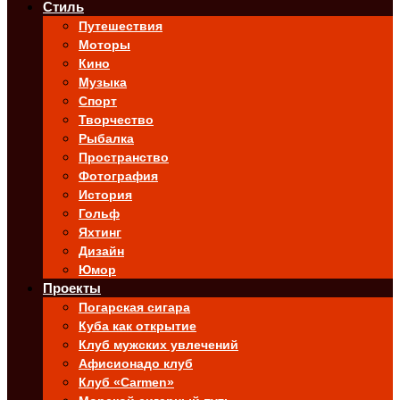
Стиль
Путешествия
Моторы
Кино
Музыка
Спорт
Творчество
Рыбалка
Пространство
Фотография
История
Гольф
Яхтинг
Дизайн
Юмор
Проекты
Погарская сигара
Куба как открытие
Клуб мужских увлечений
Афисионадо клуб
Клуб «Carmen»