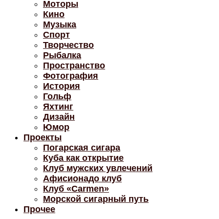
Моторы
Кино
Музыка
Спорт
Творчество
Рыбалка
Пространство
Фотография
История
Гольф
Яхтинг
Дизайн
Юмор
Проекты
Погарская сигара
Куба как открытие
Клуб мужских увлечений
Афисионадо клуб
Клуб «Carmen»
Морской сигарный путь
Прочее