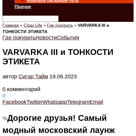
Морской сигарный путь
Прочее
Главная
»
Cigar Life
»
Где покурить
»
VARVARKA III и
ТОНКОСТИ ЭТИКЕТА
Где покурить
Новости
События
VARVARKA III и ТОНКОСТИ
ЭТИКЕТА
автор
Cигар Тайм
19.06.2023
0 комментарий
0
Facebook
Twitter
Whatsapp
Telegram
Email
Дорогие друзья! Самый
модный московский лаунж