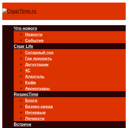
Что нового
Новости
События
Cigar Life
Сигарный гид
Где покурить
Дегустации
4C
Алкоголь
Кофе
Аксессуары
RespecTime
Блоги
Бизнес-среда
Интервью
Личности
Встречи