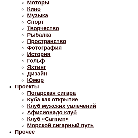
Моторы
Кино
Музыка
Спорт
Творчество
Рыбалка
Пространство
Фотография
История
Гольф
Яхтинг
Дизайн
Юмор
Проекты
Погарская сигара
Куба как открытие
Клуб мужских увлечений
Афисионадо клуб
Клуб «Carmen»
Морской сигарный путь
Прочее