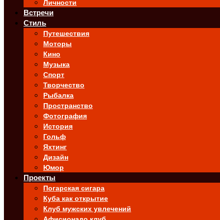
Личности
Встречи
Стиль
Путешествия
Моторы
Кино
Музыка
Спорт
Творчество
Рыбалка
Пространство
Фотография
История
Гольф
Яхтинг
Дизайн
Юмор
Проекты
Погарская сигара
Куба как открытие
Клуб мужских увлечений
Афисионадо клуб