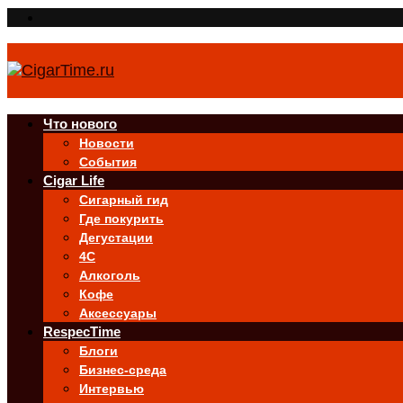
Что нового
Новости
События
Cigar Life
Сигарный гид
Где покурить
Дегустации
4C
Алкоголь
Кофе
Аксессуары
RespecTime
Блоги
Бизнес-среда
Интервью